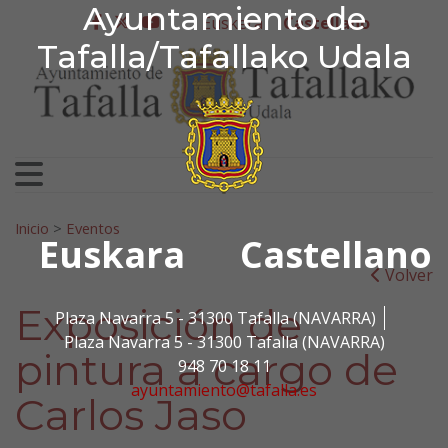
Ayuntamiento de Tafa
Ayuntamiento de
Ir al contenido
Euskera
Castellano
facebook
twitter
youtube
Tafalla/Tafallako Udala
Search for:
Inicio
>
Eventos
Euskara
Castellano
Volver
Exposición de
Plaza Navarra 5 - 31300 Tafalla (NAVARRA)
Plaza Navarra 5 - 31300 Tafalla (NAVARRA)
pintura a cargo de
948 70 18 11
ayuntamiento@tafalla.es
Carlos Jaso