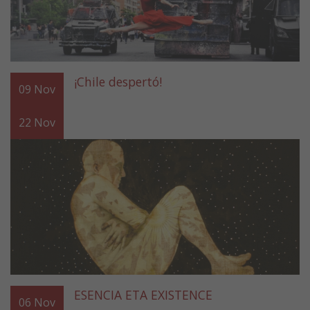
¡Chile despertó!
09
Nov
22
Nov
ESENCIA ETA EXISTENCE
06
Nov