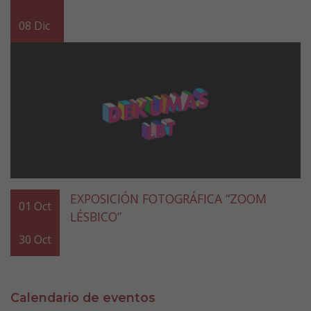
08
Dic
EXPOSICIÓN FOTOGRÁFICA “ZOOM
01
Oct
LÉSBICO”
30
Oct
Calendario de eventos