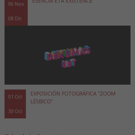
ESENCIA ETA EXISTENCE
06
Nov
08
Dic
EXPOSICIÓN FOTOGRÁFICA “ZOOM
01
Oct
LÉSBICO”
30
Oct