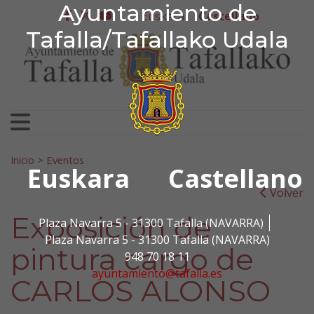
Ayuntamiento de Tafa
Ayuntamiento de
Ir al contenido
Euskera
Castellano
facebook
twitter
youtube
Tafalla/Tafallako Udala
Search for:
Inicio
>
Eventos
Euskara
Castellano
Volver
Exposición de
Plaza Navarra 5 - 31300 Tafalla (NAVARRA)
Plaza Navarra 5 - 31300 Tafalla (NAVARRA)
pintura cargo de
948 70 18 11
ayuntamiento@tafalla.es
CARLOS ALONSO