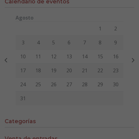
Calendario de eventos
Agosto
Lunes
Martes
Miércoles
Jueves
Viernes
Sábado
Domi
1
2
3
4
5
6
7
8
9
10
11
12
13
14
15
16
17
18
19
20
21
22
23
24
25
26
27
28
29
30
31
Categorías
Venta de entradas