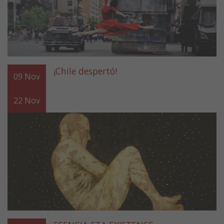
¡Chile despertó!
09
Nov
22
Nov