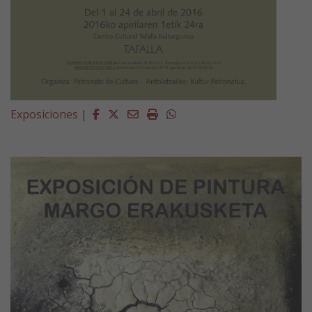
Facebook
Twitter
Email
Imprimir
Whatsapp
Exposiciones
|