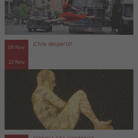
¡Chile despertó!
09
Nov
22
Nov