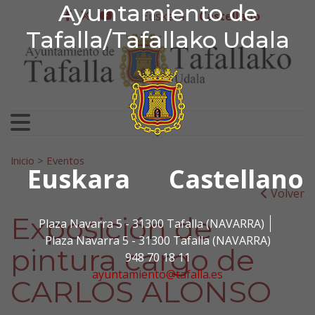
Ayuntamiento de Tafa
Ayuntamiento de
Ir al contenido
Euskera
Castellano
facebook
twitter
youtube
Tafalla/Tafallako Udala
Search for:
Inicio
>
Eventos
Euskara
Castellano
Volver
Exposición de
Plaza Navarra 5 - 31300 Tafalla (NAVARRA)
Plaza Navarra 5 - 31300 Tafalla (NAVARRA)
pintura cargo de
948 70 18 11
ayuntamiento@tafalla.es
CARLOS ALONSO