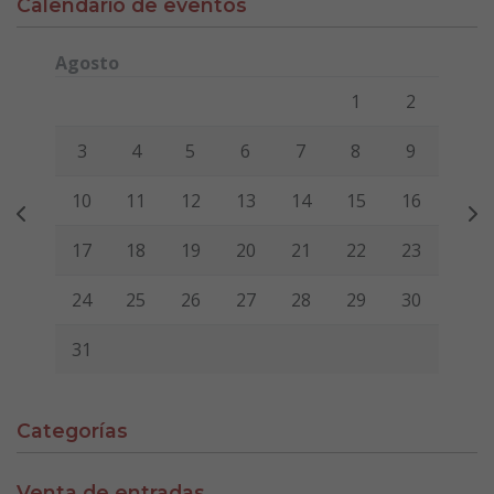
Calendario de eventos
Agosto
Lunes
Martes
Miércoles
Jueves
Viernes
Sábado
Domi
1
2
3
4
5
6
7
8
9
10
11
12
13
14
15
16
17
18
19
20
21
22
23
24
25
26
27
28
29
30
31
Categorías
Venta de entradas