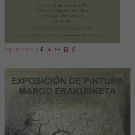
Facebook
Twitter
Email
Imprimir
Whatsapp
Exposiciones
|