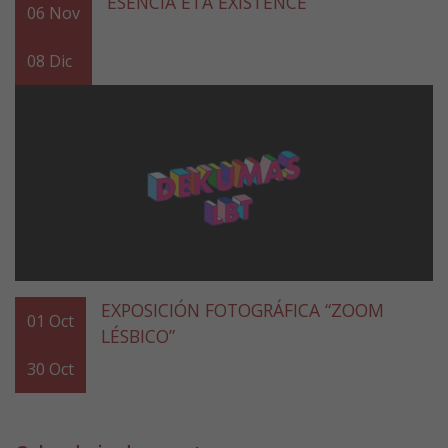
ESENCIA ETA EXISTENCE
06
Nov
08
Dic
EXPOSICIÓN FOTOGRÁFICA “ZOOM
01
Oct
LÉSBICO”
30
Oct