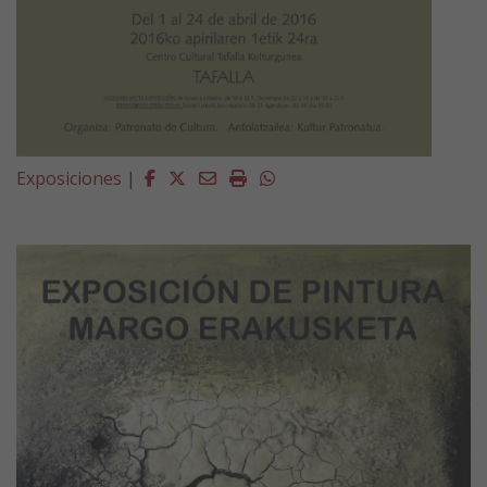
Facebook
Twitter
Email
Imprimir
Whatsapp
Exposiciones
|