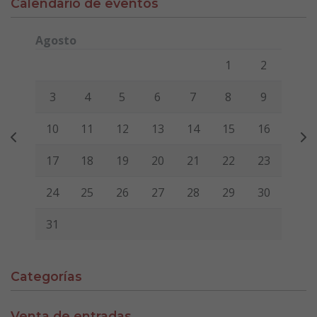
Calendario de eventos
Agosto
Lunes
Martes
Miércoles
Jueves
Viernes
Sábado
Domi
1
2
3
4
5
6
7
8
9
10
11
12
13
14
15
16
17
18
19
20
21
22
23
24
25
26
27
28
29
30
31
Categorías
Venta de entradas