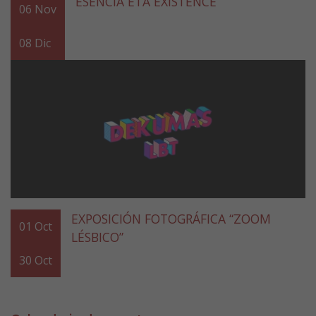
ESENCIA ETA EXISTENCE
06
Nov
08
Dic
EXPOSICIÓN FOTOGRÁFICA “ZOOM
01
Oct
LÉSBICO”
30
Oct