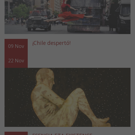
¡Chile despertó!
09
Nov
22
Nov