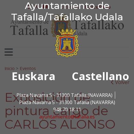
Ayuntamiento de Tafa
Ayuntamiento de
Ir al contenido
Euskera
Castellano
facebook
twitter
youtube
Tafalla/Tafallako Udala
Search for:
Inicio
>
Eventos
Euskara
Castellano
Volver
Exposición de
Plaza Navarra 5 - 31300 Tafalla (NAVARRA)
Plaza Navarra 5 - 31300 Tafalla (NAVARRA)
pintura cargo de
948 70 18 11
ayuntamiento@tafalla.es
CARLOS ALONSO