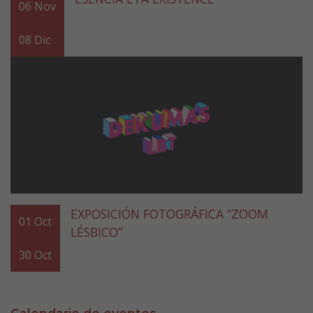
06
Nov
08
Dic
EXPOSICIÓN FOTOGRÁFICA “ZOOM
01
Oct
LÉSBICO”
30
Oct