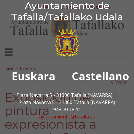
Ayuntamiento de Tafa
Ayuntamiento de
Ir al contenido
Euskera
Castellano
facebook
twitter
youtube
Tafalla/Tafallako Udala
Search for:
Inicio
>
Eventos
Euskara
Castellano
Volver
Exposición de
Plaza Navarra 5 - 31300 Tafalla (NAVARRA)
Plaza Navarra 5 - 31300 Tafalla (NAVARRA)
pintura
948 70 18 11
ayuntamiento@tafalla.es
expresionista a