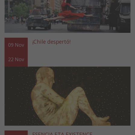
¡Chile despertó!
09
Nov
22
Nov
ESENCIA ETA EXISTENCE