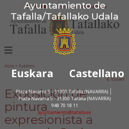
Ayuntamiento de Tafa
Ayuntamiento de
Ir al contenido
Euskera
Castellano
facebook
twitter
youtube
Tafalla/Tafallako Udala
Search for:
Inicio
>
Eventos
Euskara
Castellano
Volver
Exposición de
Plaza Navarra 5 - 31300 Tafalla (NAVARRA)
Plaza Navarra 5 - 31300 Tafalla (NAVARRA)
pintura
948 70 18 11
ayuntamiento@tafalla.es
expresionista a