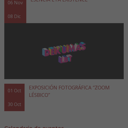
06
Nov
08
Dic
EXPOSICIÓN FOTOGRÁFICA “ZOOM
01
Oct
LÉSBICO”
30
Oct