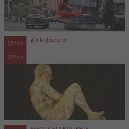
¡Chile despertó!
09
Nov
22
Nov
ESENCIA ETA EXISTENCE