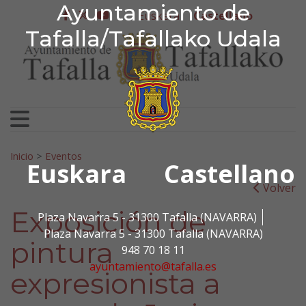
Ayuntamiento de Tafa
Ayuntamiento de
Ir al contenido
Euskera
Castellano
facebook
twitter
youtube
Tafalla/Tafallako Udala
Search for:
Inicio
>
Eventos
Euskara
Castellano
Volver
Exposición de
Plaza Navarra 5 - 31300 Tafalla (NAVARRA)
Plaza Navarra 5 - 31300 Tafalla (NAVARRA)
pintura
948 70 18 11
ayuntamiento@tafalla.es
expresionista a