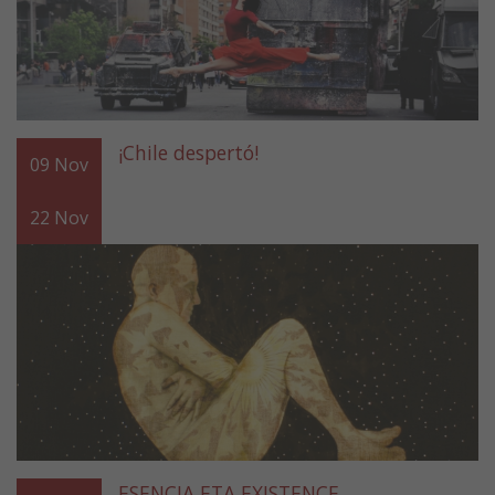
¡Chile despertó!
09
Nov
22
Nov
ESENCIA ETA EXISTENCE