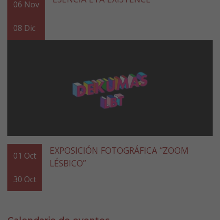
06
Nov
08
Dic
EXPOSICIÓN FOTOGRÁFICA “ZOOM
01
Oct
LÉSBICO”
30
Oct