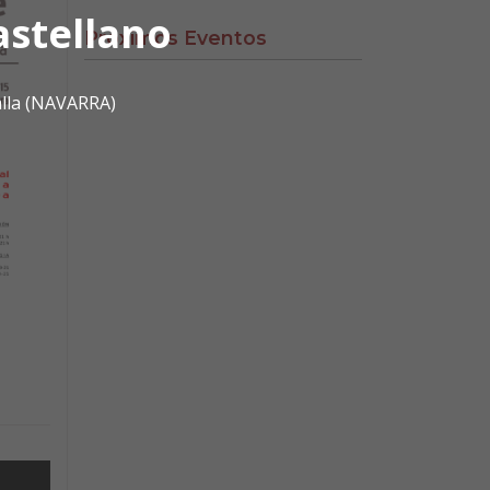
astellano
Próximos Eventos
alla (NAVARRA)