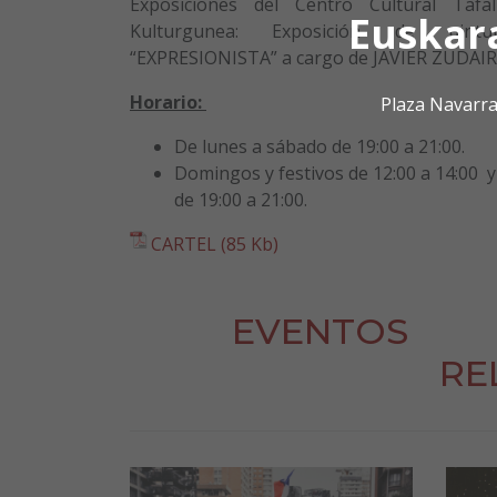
Exposiciones del Centro Cultural Tafal
Euskar
Kulturgunea: Exposición de pintu
“EXPRESIONISTA” a cargo de JAVIER ZUDAIR
Horario:
Plaza Navarra
De lunes a sábado de 19:00 a 21:00.
Domingos y festivos de 12:00 a 14:00 y
de 19:00 a 21:00.
CARTEL (85 Kb)
EVENTOS
RE