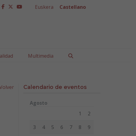
Euskera
Castellano
facebook
twitter
youtube
Buscar
alidad
Multimedia
Volver
Calendario de eventos
Agosto
Lunes
Martes
Miércoles
Jueves
Viernes
Sábad
1
2
3
4
5
6
7
8
9