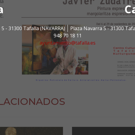
la
a
C
ra
E.
 5 - 31300 Tafalla (NAVARRA)
Plaza Navarra 5 - 31300 Taf
948 70 18 11
ayuntamiento@tafalla.es
LACIONADOS