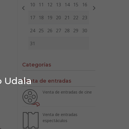
10
11
12
13
14
15
16
17
18
19
20
21
22
23
24
25
26
27
28
29
30
31
Categorías
o Udala
Venta de entradas
Venta de entradas de cine
Venta de entradas
espectáculos