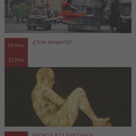
¡Chile despertó!
09
Nov
22
Nov
ESENCIA ETA EXISTENCE