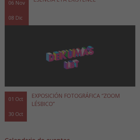
06
Nov
08
Dic
EXPOSICIÓN FOTOGRÁFICA “ZOOM
01
Oct
LÉSBICO”
30
Oct