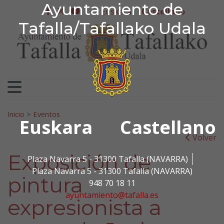
Ayuntamiento de Tafa
Ayuntamiento de
Ir al contenido
Euskera
Castellano
facebook
twitter
youtube
Tafalla/Tafallako Udala
Search for:
Inicio
>
Eventos
Euskara
Castellano
Volver
Exposición de
Plaza Navarra 5 - 31300 Tafalla (NAVARRA)
Plaza Navarra 5 - 31300 Tafalla (NAVARRA)
pintura
948 70 18 11
ayuntamiento@tafalla.es
expresionista a