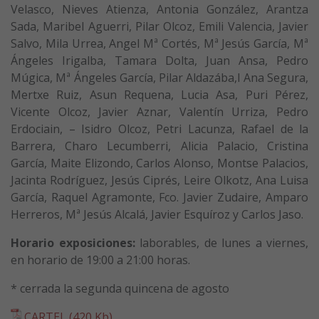
Velasco, Nieves Atienza, Antonia González, Arantza
Sada, Maribel Aguerri, Pilar Olcoz, Emili Valencia, Javier
Salvo, Mila Urrea, Angel Mª Cortés, Mª Jesús García, Mª
Ángeles Irigalba, Tamara Dolta, Juan Ansa, Pedro
Múgica, Mª Ángeles García, Pilar Aldazába,l Ana Segura,
Mertxe Ruiz, Asun Requena, Lucia Asa, Puri Pérez,
Vicente Olcoz, Javier Aznar, Valentín Urriza, Pedro
Erdociain, – Isidro Olcoz, Petri Lacunza, Rafael de la
Barrera, Charo Lecumberri, Alicia Palacio, Cristina
García, Maite Elizondo, Carlos Alonso, Montse Palacios,
Jacinta Rodríguez, Jesús Ciprés, Leire Olkotz, Ana Luisa
García, Raquel Agramonte, Fco. Javier Zudaire, Amparo
Herreros, Mª Jesús Alcalá, Javier Esquíroz y Carlos Jaso.
Horario exposiciones:
laborables, de lunes a viernes,
en horario de 19:00 a 21:00 horas.
* cerrada la segunda quincena de agosto
CARTEL (420 Kb)