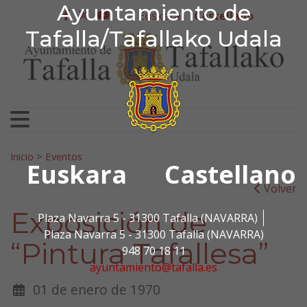
Ayuntamiento de Tafa
Ayuntamiento de
Ir al contenido
Euskera
Castellano
facebook
twitter
youtube
Tafalla/Tafallako Udala
Search for:
Inicio
>
Eventos
Euskara
Castellano
Volver
Exposición de
Plaza Navarra 5 - 31300 Tafalla (NAVARRA)
Plaza Navarra 5 - 31300 Tafalla (NAVARRA)
“Pintura Tafallesa”
948 70 18 11
ayuntamiento@tafalla.es
01 de enero de 1970