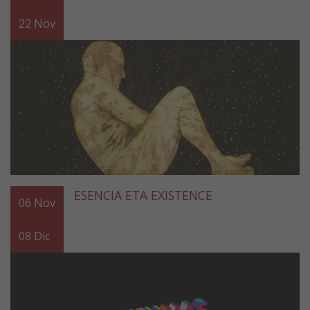
22
Nov
ESENCIA ETA EXISTENCE
06
Nov
08
Dic