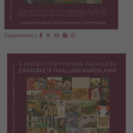
Facebook
Twitter
Email
Imprimir
Whatsapp
Exposiciones
|