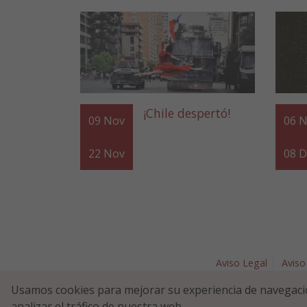
¡Chile despertó!
09
Nov
06
N
22
Nov
08
D
Aviso Legal
Aviso
Plaza Nav
Usamos cookies para mejorar su experiencia de navegaci
analizar el tráfico de nuestra web.