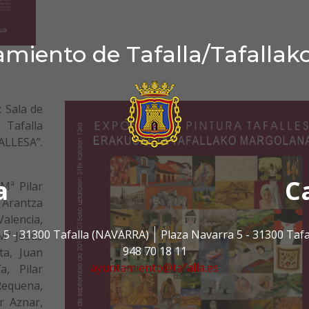
miento de Tafalla/Tafallak
: Sala de
Tafalla
ALLESA”.
a
C
Mª Pilar
 Arantza
Valencia,
 5 - 31300 Tafalla (NAVARRA)
Plaza Navarra 5 - 31300 Taf
 Mª Jesús
948 70 18 11
ta, Juan
ayuntamiento@tafalla.es
, Pilar
Requena,
er Aznar,