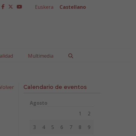
Euskera
Castellano
facebook
twitter
youtube
Buscar
alidad
Multimedia
Volver
Calendario de eventos
Agosto
Lunes
Martes
Miércoles
Jueves
Viernes
Sábad
1
2
3
4
5
6
7
8
9