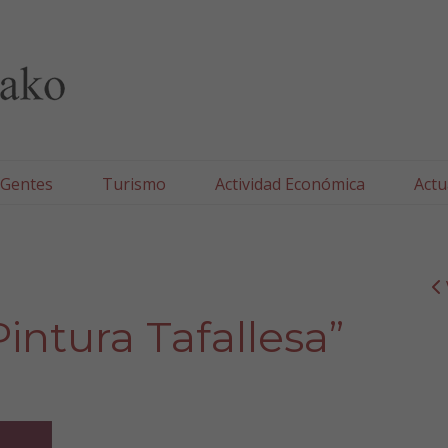
lla/Tafallako Udala
 Gentes
Turismo
Actividad Económica
Actu
intura Tafallesa”