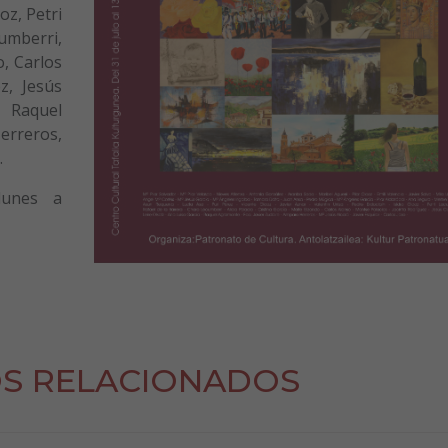
oz, Petri
umberri,
o, Carlos
z, Jesús
, Raquel
erreros,
.
lunes a
S RELACIONADOS