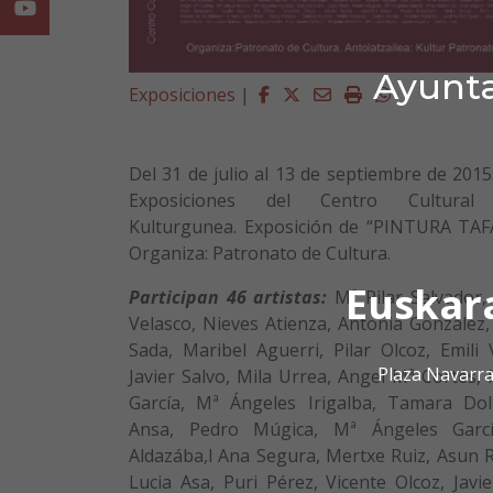
Youtube
Ayunta
Facebook
Twitter
Email
Imprimir
Whatsapp
Exposiciones
|
Del 31 de julio al 13 de septiembre de 2015
Exposiciones del Centro Cultural 
Kulturgunea. Exposición de “PINTURA TAF
Organiza: Patronato de Cultura.
Euskar
Participan 46 artistas:
Mª Pilar Salvador, 
Velasco, Nieves Atienza, Antonia González,
Sada, Maribel Aguerri, Pilar Olcoz, Emili 
Plaza Navarra
Javier Salvo, Mila Urrea, Angel Mª Cortés,
García, Mª Ángeles Irigalba, Tamara Dol
Ansa, Pedro Múgica, Mª Ángeles García
Aldazába,l Ana Segura, Mertxe Ruiz, Asun 
Lucia Asa, Puri Pérez, Vicente Olcoz, Javi