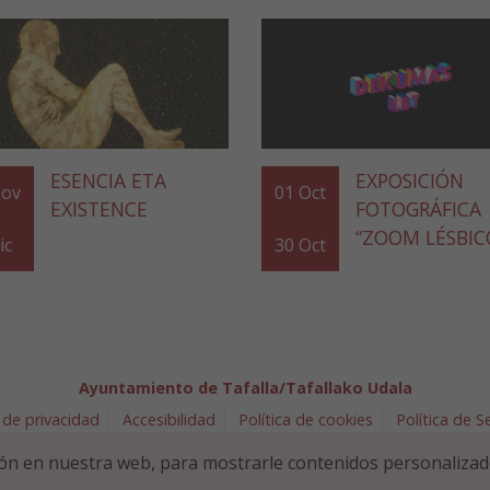
ESENCIA ETA
EXPOSICIÓN
ov
01
Oct
EXISTENCE
FOTOGRÁFICA
“ZOOM LÉSBIC
ic
30
Oct
Ayuntamiento de Tafalla/Tafallako Udala
 de privacidad
Accesibilidad
Política de cookies
Política de 
arra 5 - 31300 Tafalla (NAVARRA)
948 70 18 11
ayuntamiento@t
ón en nuestra web, para mostrarle contenidos personalizad