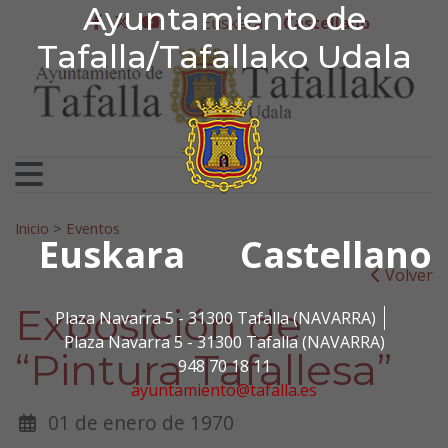
Ayuntamiento de Tafa
Ayuntamiento de
Ir al contenido
Euskera
Castellano
facebook
twitter
youtube
Tafalla/Tafallako Udala
Search for:
Inicio
>
Eventos
Euskara
Castellano
Volver
Exposición de
Plaza Navarra 5 - 31300 Tafalla (NAVARRA)
Plaza Navarra 5 - 31300 Tafalla (NAVARRA)
“Pintura Tafallesa”
948 70 18 11
ayuntamiento@tafalla.es
01 de enero de 1970