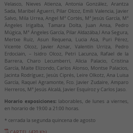
Velasco, Nieves Atienza, Antonia González, Arantza
Sada, Maribel Aguerri, Pilar Olcoz, Emili Valencia, Javier
Salvo, Mila Urrea, Angel Mª Cortés, Mª Jesús García, Mª
Ángeles Irigalba, Tamara Dolta, Juan Ansa, Pedro
Múgica, Mª Ángeles García, Pilar Aldazába,l Ana Segura,
Mertxe Ruiz, Asun Requena, Lucia Asa, Puri Pérez,
Vicente Olcoz, Javier Aznar, Valentín Urriza, Pedro
Erdociain, – Isidro Olcoz, Petri Lacunza, Rafael de la
Barrera, Charo Lecumberri, Alicia Palacio, Cristina
García, Maite Elizondo, Carlos Alonso, Montse Palacios,
Jacinta Rodríguez, Jesús Ciprés, Leire Olkotz, Ana Luisa
García, Raquel Agramonte, Fco. Javier Zudaire, Amparo
Herreros, Mª Jesús Alcalá, Javier Esquíroz y Carlos Jaso.
Horario exposiciones:
laborables, de lunes a viernes,
en horario de 19:00 a 21:00 horas.
* cerrada la segunda quincena de agosto
CARTEL (420 Kb)