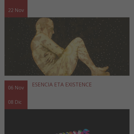
22
Nov
ESENCIA ETA EXISTENCE
06
Nov
08
Dic