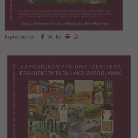
Facebook
Twitter
Email
Imprimir
Whatsapp
Exposiciones
|