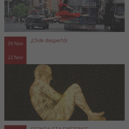
¡Chile despertó!
09
Nov
22
Nov