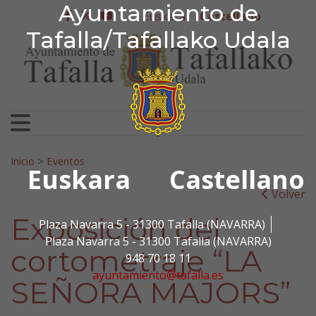
Ayuntamiento de Tafa
Ayuntamiento de
Ir al contenido
Euskera
Castellano
facebook
twitter
youtube
Tafalla/Tafallako Udala
Search for:
Inicio
>
Eventos
Euskara
Castellano
Volver
Exposición del
Plaza Navarra 5 - 31300 Tafalla (NAVARRA)
Plaza Navarra 5 - 31300 Tafalla (NAVARRA)
cortometraje “LA
948 70 18 11
ayuntamiento@tafalla.es
SEÑORA MAJORS”