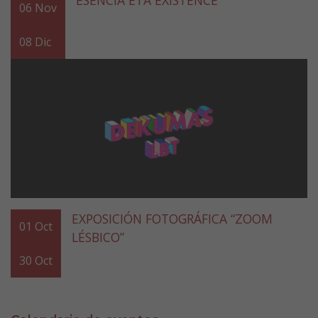
ESENCIA ETA EXISTENCE
06
Nov
08
Dic
EXPOSICIÓN FOTOGRÁFICA “ZOOM
01
Oct
LÉSBICO”
30
Oct