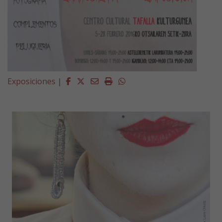
Facebook
Twitter
Email
Imprimir
Whatsapp
Exposiciones
|