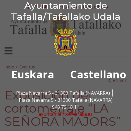
Ayuntamiento de Tafa
Ayuntamiento de
Ir al contenido
Euskera
Castellano
facebook
twitter
youtube
Tafalla/Tafallako Udala
Search for:
Inicio
>
Eventos
Euskara
Castellano
Volver
Exposición del
Plaza Navarra 5 - 31300 Tafalla (NAVARRA)
Plaza Navarra 5 - 31300 Tafalla (NAVARRA)
cortometraje “LA
948 70 18 11
ayuntamiento@tafalla.es
SEÑORA MAJORS”