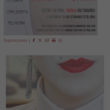
Facebook
Twitter
Email
Imprimir
Whatsapp
Exposiciones
|