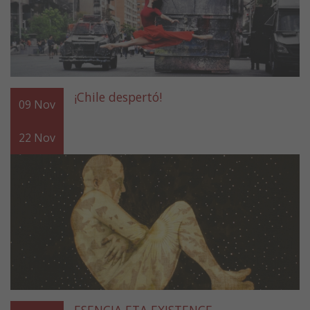
¡Chile despertó!
09
Nov
22
Nov