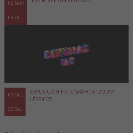
ESENCIA ETA EXISTENCE
06
Nov
08
Dic
EXPOSICIÓN FOTOGRÁFICA “ZOOM
01
Oct
LÉSBICO”
30
Oct