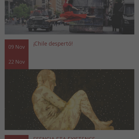
¡Chile despertó!
09
Nov
22
Nov