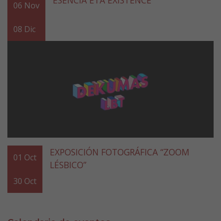
ESENCIA ETA EXISTENCE
06
Nov
08
Dic
EXPOSICIÓN FOTOGRÁFICA “ZOOM
01
Oct
LÉSBICO”
30
Oct