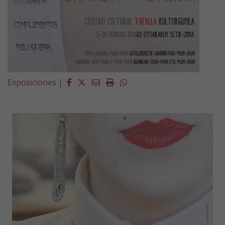
Facebook
Twitter
Email
Imprimir
Whatsapp
Exposiciones
|