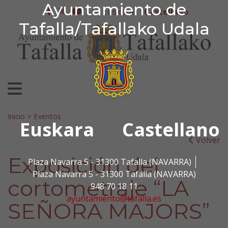
Ayuntamiento de Tafa
Ayuntamiento de
Ir al contenido
Euskera
Castellano
facebook
twitter
youtube
Tafalla/Tafallako Udala
Search for:
Inicio
>
Eventos
Euskara
Castellano
Volver
Exposición del
Plaza Navarra 5 - 31300 Tafalla (NAVARRA)
Plaza Navarra 5 - 31300 Tafalla (NAVARRA)
cortometraje “LA
948 70 18 11
ayuntamiento@tafalla.es
SEÑORA MAJORS”