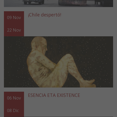
¡Chile despertó!
09
Nov
22
Nov
ESENCIA ETA EXISTENCE
06
Nov
08
Dic