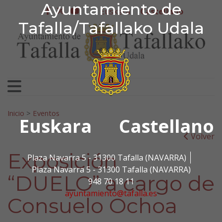
Ayuntamiento de Tafa
Ayuntamiento de
Ir al contenido
Euskera
Castellano
facebook
twitter
youtube
Tafalla/Tafallako Udala
Search for:
Inicio
>
Eventos
Euskara
Castellano
Volver
Exposición
Plaza Navarra 5 - 31300 Tafalla (NAVARRA)
Plaza Navarra 5 - 31300 Tafalla (NAVARRA)
“DUELO” a cargo de
948 70 18 11
ayuntamiento@tafalla.es
Consuelo Ochoa