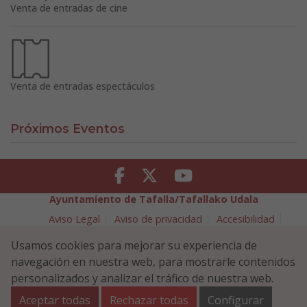
Venta de entradas de cine
Venta de entradas espectáculos
Próximos Eventos
Facebook
Twitter
Youtube
Ayuntamiento de Tafalla/Tafallako Udala
Aviso Legal
Aviso de privacidad
Accesibilidad
Política de cookies
Usamos cookies para mejorar su experiencia de
Política de Seguridad de la Información
navegación en nuestra web, para mostrarle contenidos
Plaza Navarra 5 - 31300 Tafalla (NAVARRA)
948 70 18 11
personalizados y analizar el tráfico de nuestra web.
ayuntamiento@tafalla.es
Aceptar todas
Rechazar todas
Configurar