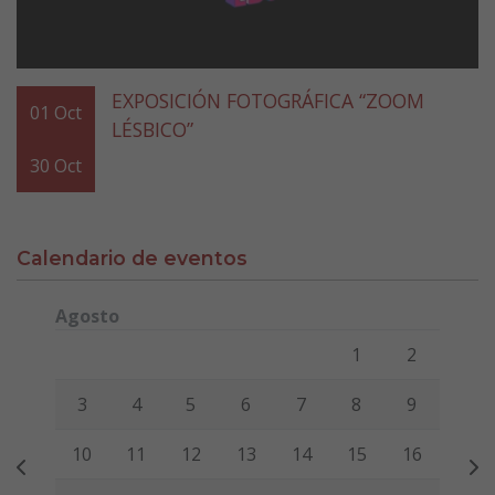
EXPOSICIÓN FOTOGRÁFICA “ZOOM
01
Oct
LÉSBICO”
30
Oct
Calendario de eventos
Agosto
Lunes
Martes
Miércoles
Jueves
Viernes
Sábado
Domi
1
2
3
4
5
6
7
8
9
10
11
12
13
14
15
16