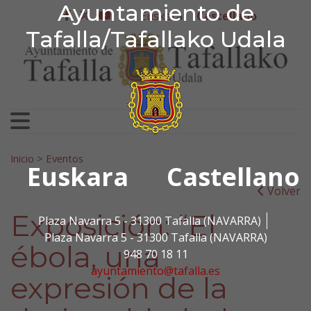
Ayuntamiento de Tafa
Ayuntamiento de
Ir al contenido
Euskera
Castellano
facebook
twitter
youtube
Tafalla/Tafallako Udala
Search for:
Inicio
>
Eventos
Euskara
Castellano
Volver
Exposición: “El
Plaza Navarra 5 - 31300 Tafalla (NAVARRA)
Plaza Navarra 5 - 31300 Tafalla (NAVARRA)
ébola, una
948 70 18 11
ayuntamiento@tafalla.es
expresión de la