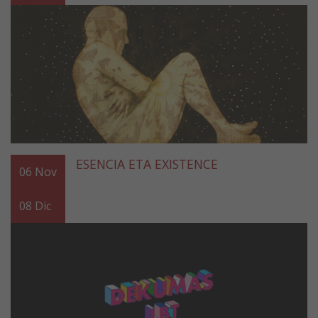
ESENCIA ETA EXISTENCE
06
Nov
08
Dic