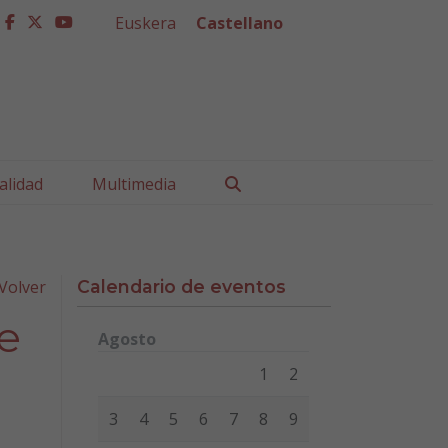
Euskera
Castellano
facebook
twitter
youtube
Buscar
alidad
Multimedia
Volver
Calendario de eventos
de
Agosto
Lunes
Martes
Miércoles
Jueves
Viernes
Sábad
1
2
3
4
5
6
7
8
9