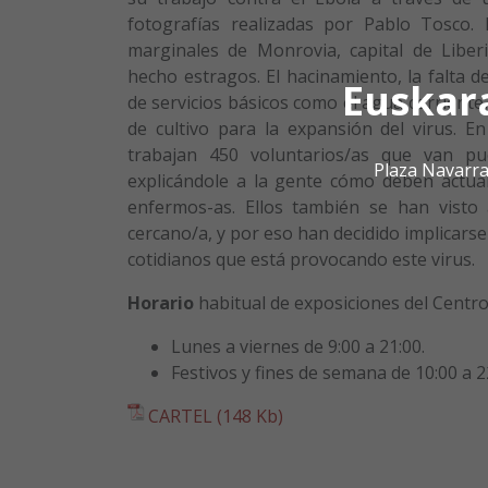
fotografías realizadas por Pablo Tosco. 
marginales de Monrovia, capital de Liberi
hecho estragos. El hacinamiento, la falta d
Euskar
de servicios básicos como el agua corriente,
de cultivo para la expansión del virus. E
trabajan 450 voluntarios/as que van pu
Plaza Navarra
explicándole a la gente cómo deben actua
enfermos-as. Ellos también se han visto 
cercano/a, y por eso han decidido implicars
cotidianos que está provocando este virus.
Horario
habitual de exposiciones del Centro 
Lunes a viernes de 9:00 a 21:00.
Festivos y fines de semana de 10:00 a 2
CARTEL (148 Kb)