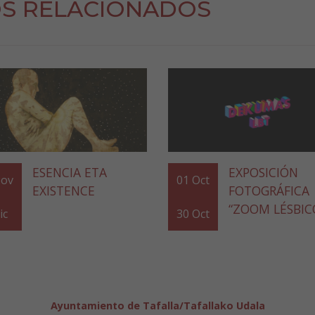
S RELACIONADOS
ESENCIA ETA
EXPOSICIÓN
ov
01
Oct
EXISTENCE
FOTOGRÁFICA
“ZOOM LÉSBIC
ic
30
Oct
Ayuntamiento de Tafalla/Tafallako Udala