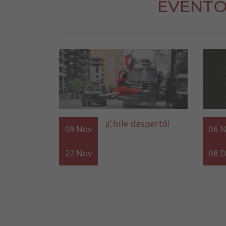
EVENTO
¡Chile despertó!
09
Nov
06
N
22
Nov
08
D