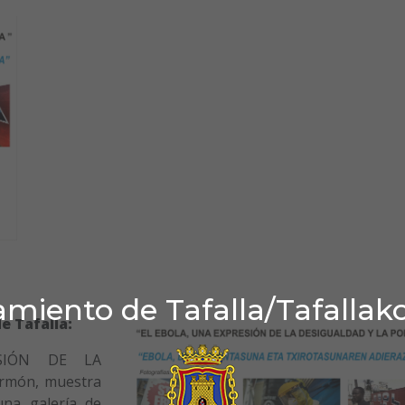
miento de Tafalla/Tafallak
e Tafalla:
SIÓN DE LA
rmón, muestra
una galería de