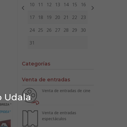
10
11
12
13
14
15
16
17
18
19
20
21
22
23
24
25
26
27
28
29
30
31
Categorías
Venta de entradas
Venta de entradas de cine
o Udala
Venta de entradas
espectáculos