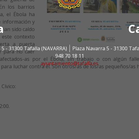
En los barrios
a, el Ébola ha
e información y
a
C
 han sido caldo
n este contexto
erta a puerta
 5 - 31300 Tafalla (NAVARRA)
Plaza Navarra 5 - 31300 Taf
r para no caer
948 70 18 11
afectados-as por el Ébola, sin trabajo o con algún falle
ayuntamiento@tafalla.es
e para luchar contra él. Son otros/as de los/as pequeños/as
Cívico:
2:00.