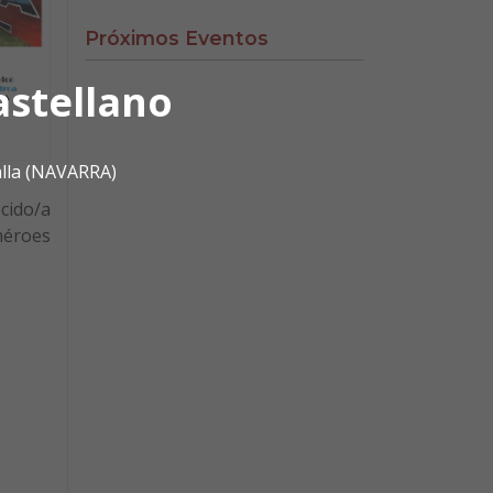
Próximos Eventos
astellano
alla (NAVARRA)
cido/a
 héroes