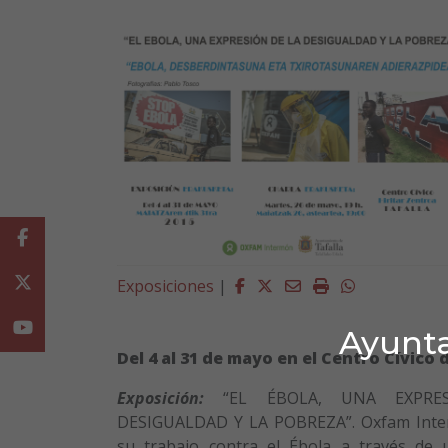
Facebook
Twitter
Facebook
Twitter
Email
Imprimir
Whatsapp
Exposiciones
|
Youtube
Ayunta
Del 4 al 31 de mayo en el Centro Cívico d
Exposición:
“EL ÉBOLA, UNA EXPRE
DESIGUALDAD Y LA POBREZA”. Oxfam Inte
su trabajo contra el Ébola a través de 