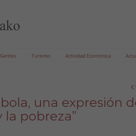
lla/Tafallako Udala
 Gentes
Turismo
Actividad Económica
Actu
ébola, una expresión 
y la pobreza”