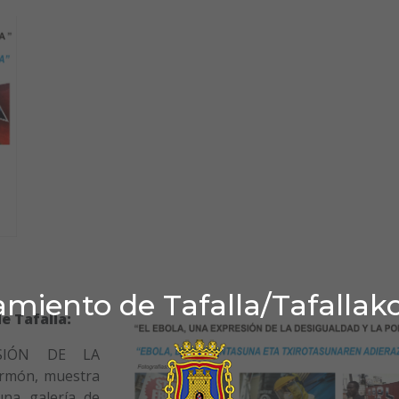
miento de Tafalla/Tafallak
e Tafalla:
SIÓN DE LA
rmón, muestra
una galería de