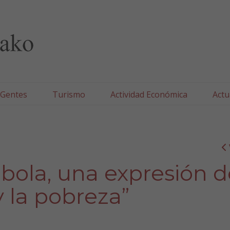
lla/Tafallako Udala
 Gentes
Turismo
Actividad Económica
Actu
ébola, una expresión 
y la pobreza”