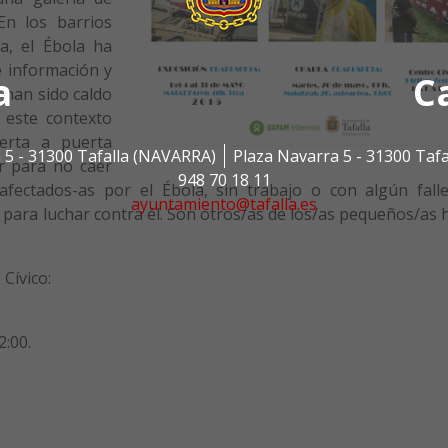
En los barrios
a, el Ébola ha
e información y
a
C
 han sido caldo
n este contexto
erta a puerta
 5 - 31300 Tafalla (NAVARRA)
Plaza Navarra 5 - 31300 Taf
r para no caer
948 70 18 11
afectados-as por el Ébola, sin trabajo o con algún falle
ayuntamiento@tafalla.es
e para luchar contra él. Son otros/as de los/as pequeños/as
Cívico:
2:00.