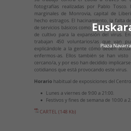
fotografías realizadas por Pablo Tosco. 
marginales de Monrovia, capital de Liberi
hecho estragos. El hacinamiento, la falta d
Euskar
de servicios básicos como el agua corriente,
de cultivo para la expansión del virus. E
trabajan 450 voluntarios/as que van pu
Plaza Navarra
explicándole a la gente cómo deben actua
enfermos-as. Ellos también se han visto 
cercano/a, y por eso han decidido implicars
cotidianos que está provocando este virus.
Horario
habitual de exposiciones del Centro 
Lunes a viernes de 9:00 a 21:00.
Festivos y fines de semana de 10:00 a 2
CARTEL (148 Kb)