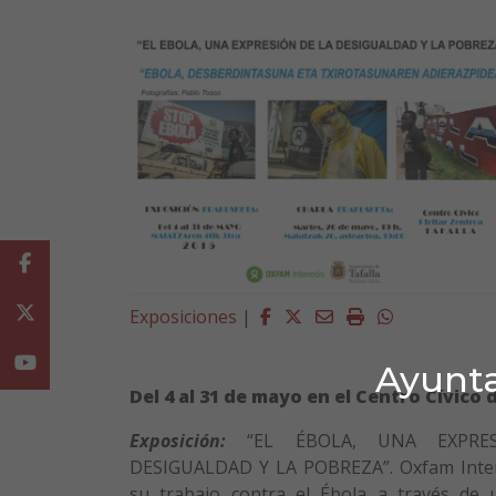
Facebook
Twitter
Facebook
Twitter
Email
Imprimir
Whatsapp
Exposiciones
|
Youtube
Ayunta
Del 4 al 31 de mayo en el Centro Cívico d
Exposición:
“EL ÉBOLA, UNA EXPRE
DESIGUALDAD Y LA POBREZA”. Oxfam Inte
su trabajo contra el Ébola a través de 