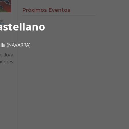
Próximos Eventos
astellano
alla (NAVARRA)
cido/a
 héroes