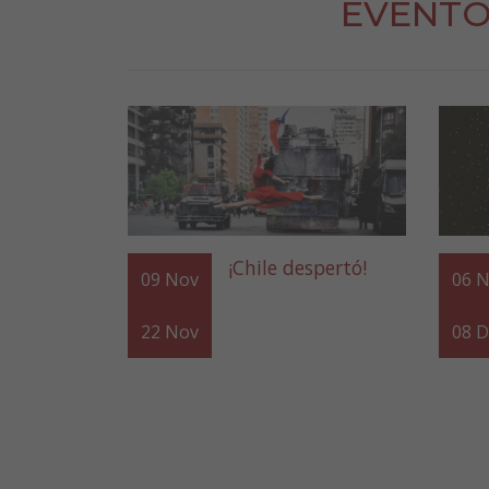
EVENTO
¡Chile despertó!
09
Nov
06
N
22
Nov
08
D