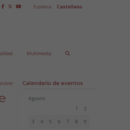
Euskera
Castellano
facebook
twitter
youtube
Buscar
alidad
Multimedia
Volver
Calendario de eventos
de
Agosto
Lunes
Martes
Miércoles
Jueves
Viernes
Sábad
1
2
3
4
5
6
7
8
9