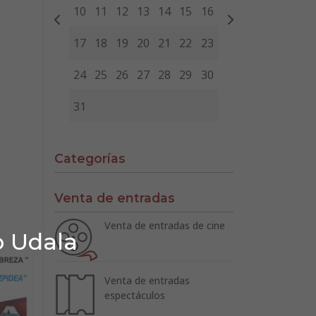
10
11
12
13
14
15
16
17
18
19
20
21
22
23
24
25
26
27
28
29
30
31
Categorías
Venta de entradas
Venta de entradas de cine
o Udala
Venta de entradas
espectáculos