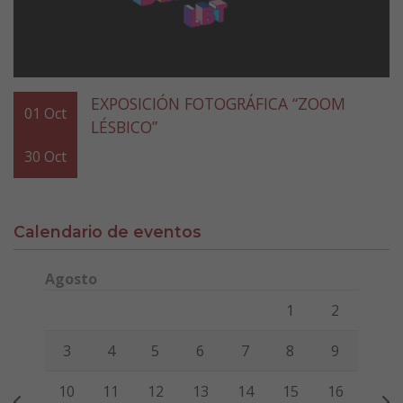
EXPOSICIÓN FOTOGRÁFICA “ZOOM
01
Oct
LÉSBICO”
30
Oct
Calendario de eventos
Agosto
Lunes
Martes
Miércoles
Jueves
Viernes
Sábado
Domi
1
2
3
4
5
6
7
8
9
10
11
12
13
14
15
16