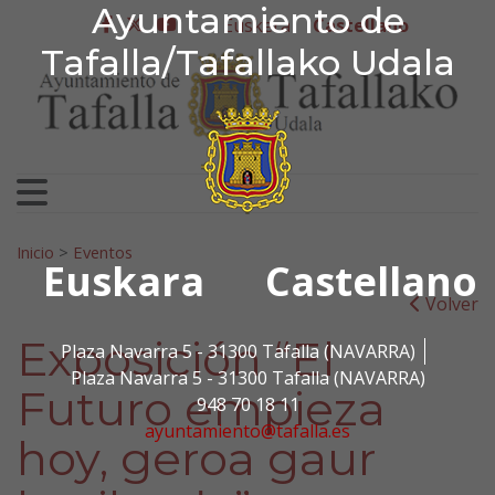
Ayuntamiento de Tafa
Ayuntamiento de
Ir al contenido
Euskera
Castellano
facebook
twitter
youtube
Tafalla/Tafallako Udala
Search for:
Inicio
>
Eventos
Euskara
Castellano
Volver
Exposición “El
Plaza Navarra 5 - 31300 Tafalla (NAVARRA)
Plaza Navarra 5 - 31300 Tafalla (NAVARRA)
Futuro empieza
948 70 18 11
ayuntamiento@tafalla.es
hoy, geroa gaur