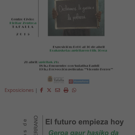
Facebook
Twitter
Email
Imprimir
Whatsapp
Exposiciones
|