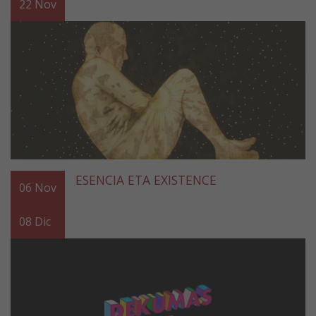
22
Nov
ESENCIA ETA EXISTENCE
06
Nov
08
Dic