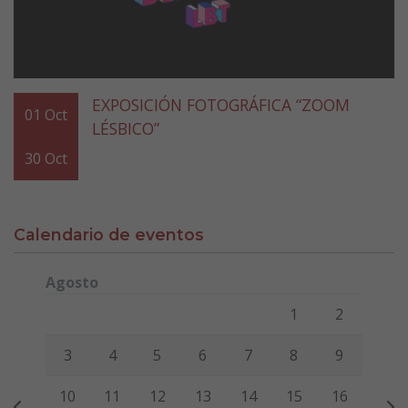
EXPOSICIÓN FOTOGRÁFICA “ZOOM
01
Oct
LÉSBICO”
30
Oct
Calendario de eventos
Agosto
Lunes
Martes
Miércoles
Jueves
Viernes
Sábado
Domi
1
2
3
4
5
6
7
8
9
10
11
12
13
14
15
16