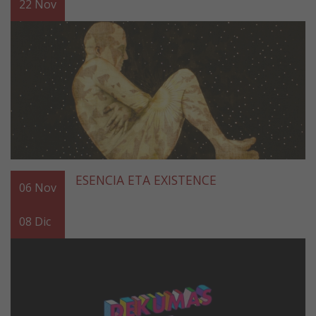
22
Nov
ESENCIA ETA EXISTENCE
06
Nov
08
Dic