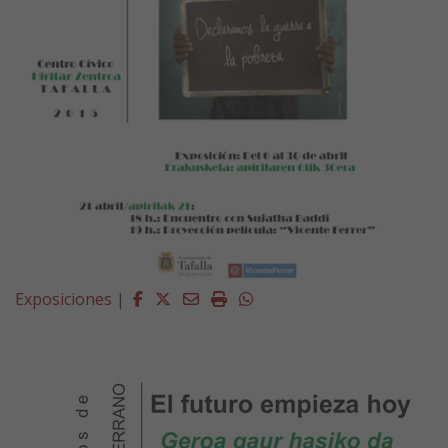
Facebook
Twitter
Email
Imprimir
Whatsapp
Exposiciones
|