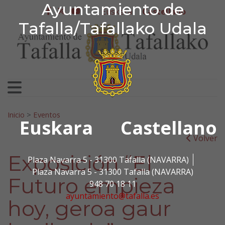
Ayuntamiento de Tafa
Ayuntamiento de
Ir al contenido
Euskera
Castellano
facebook
twitter
youtube
Tafalla/Tafallako Udala
Search for:
Inicio
>
Eventos
Euskara
Castellano
Volver
Exposición “El
Plaza Navarra 5 - 31300 Tafalla (NAVARRA)
Plaza Navarra 5 - 31300 Tafalla (NAVARRA)
Futuro empieza
948 70 18 11
ayuntamiento@tafalla.es
hoy, geroa gaur