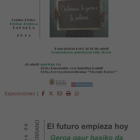
Facebook
Twitter
Email
Imprimir
Whatsapp
Exposiciones
|