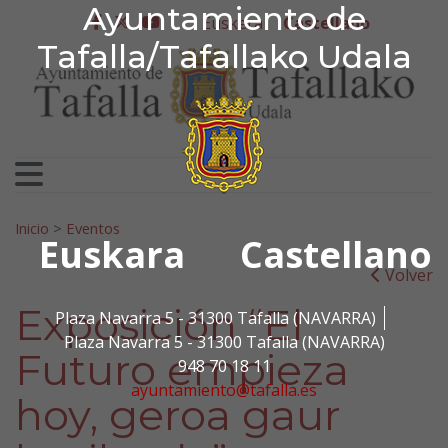
Ayuntamiento de Tafa
Ayuntamiento de
Ir al contenido
Euskera
Castellano
facebook
twitter
youtube
Tafalla/Tafallako Udala
Search for:
Inicio
>
Eventos
Euskara
Castellano
Volver
Exposición “El
Plaza Navarra 5 - 31300 Tafalla (NAVARRA)
Plaza Navarra 5 - 31300 Tafalla (NAVARRA)
Futuro empieza
948 70 18 11
ayuntamiento@tafalla.es
hoy, geroa gaur