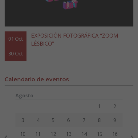
EXPOSICIÓN FOTOGRÁFICA “ZOOM
01
Oct
LÉSBICO”
30
Oct
Calendario de eventos
Agosto
Lunes
Martes
Miércoles
Jueves
Viernes
Sábado
Domi
1
2
3
4
5
6
7
8
9
10
11
12
13
14
15
16