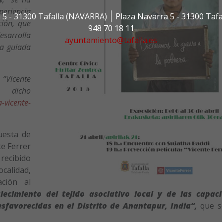
periencia
 5 - 31300 Tafalla (NAVARRA)
Plaza Navarra 5 - 31300 Taf
ión, que
948 70 18 11
esarrolla
ayuntamiento@tafalla.es
ta guiada
 “Vicente
e dicho
a-vicente-
uesta de
te Ferrer
recibido
calidad,
ción al
lecimiento del tejido asociativo local y de las capac
sfavorecidas en el Distrito de Anantapur, India”,
que s