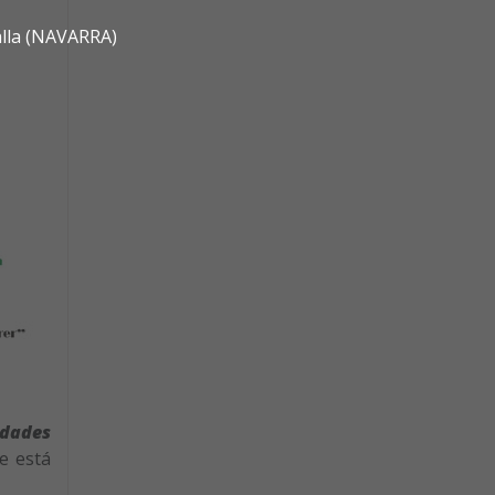
alla (NAVARRA)
idades
e está