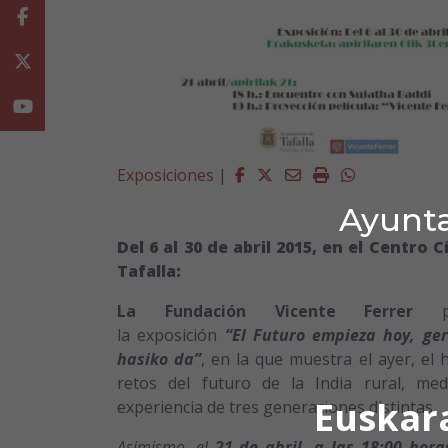
Facebook
Twitter
Youtube
Facebook
Twitter
Email
Imprimir
Whatsapp
Exposiciones
|
Ayunta
Del 6 al 30 de abril 2015, en el Centro C
Tafalla:
La Fundación Vicente Ferrer
pr
la exposición
“El Futuro empieza hoy, ge
hasiko da”
, en la que muestra el ayer, el 
retos del futuro de la India rural, med
Euskar
experiencia de tres generaciones distintas.
Asimismo, el
21 de abril, a las 18:00 hora