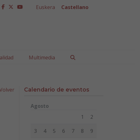
Euskera
Castellano
facebook
twitter
youtube
Buscar
alidad
Multimedia
Volver
Calendario de eventos
Agosto
Lunes
Martes
Miércoles
Jueves
Viernes
Sábad
1
2
3
4
5
6
7
8
9