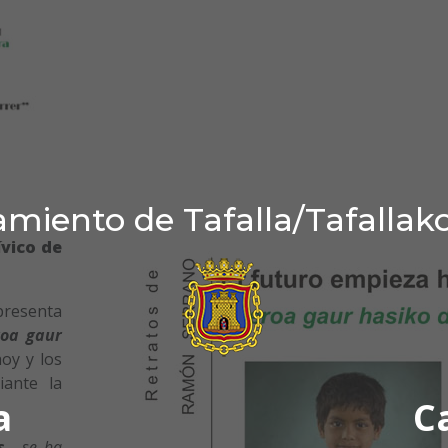
miento de Tafalla/Tafallak
ívico de
esenta
roa gaur
hoy y los
iante la
a
C
s
, se ha