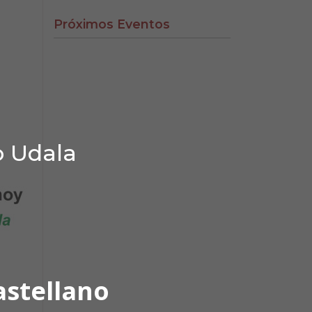
Próximos Eventos
o Udala
astellano