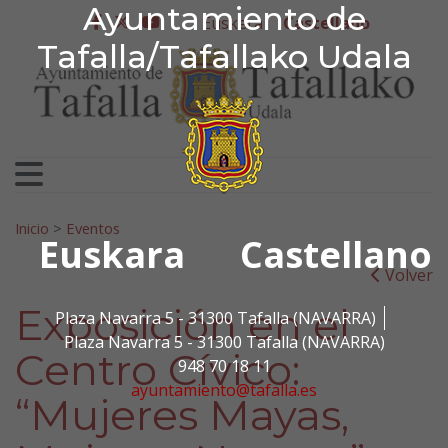
Ayuntamiento de Tafa
Ayuntamiento de
Ir al contenido
Euskera
Castellano
facebook
twitter
youtube
Tafalla/Tafallako Udala
Search for:
Inicio
>
Eventos
Euskara
Castellano
Volver
Exposición en el
Plaza Navarra 5 - 31300 Tafalla (NAVARRA)
Plaza Navarra 5 - 31300 Tafalla (NAVARRA)
Centro Cívico:
948 70 18 11
ayuntamiento@tafalla.es
“Mujeres Mayas,