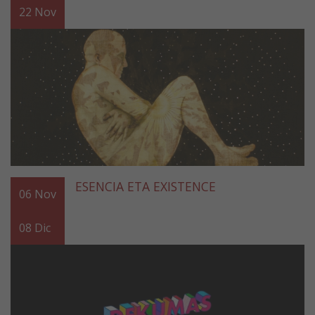
22
Nov
ESENCIA ETA EXISTENCE
06
Nov
08
Dic