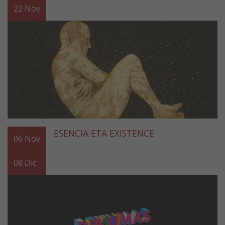
22
Nov
ESENCIA ETA EXISTENCE
06
Nov
08
Dic