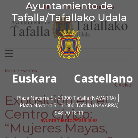
Ayuntamiento de Tafa
Ayuntamiento de
Ir al contenido
Euskera
Castellano
facebook
twitter
youtube
Tafalla/Tafallako Udala
Search for:
Inicio
>
Eventos
Euskara
Castellano
Volver
Exposición en el
Plaza Navarra 5 - 31300 Tafalla (NAVARRA)
Plaza Navarra 5 - 31300 Tafalla (NAVARRA)
Centro Cívico:
948 70 18 11
ayuntamiento@tafalla.es
“Mujeres Mayas,