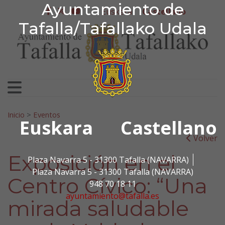
Ayuntamiento de Tafa
Ayuntamiento de
Ir al contenido
Euskera
Castellano
facebook
twitter
youtube
Tafalla/Tafallako Udala
Search for:
Inicio
>
Eventos
Euskara
Castellano
Volver
Exposición en el
Plaza Navarra 5 - 31300 Tafalla (NAVARRA)
Plaza Navarra 5 - 31300 Tafalla (NAVARRA)
Centro Cívico: “Una
948 70 18 11
ayuntamiento@tafalla.es
mirada saludable