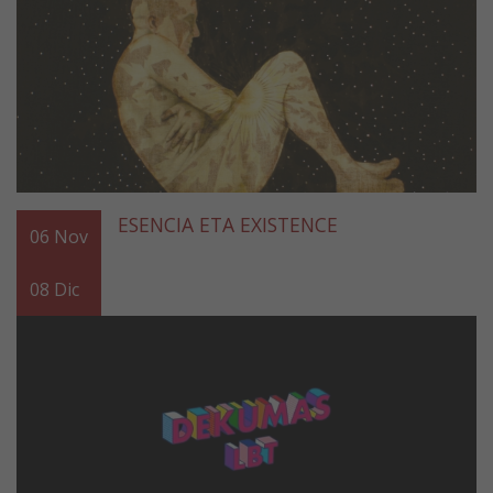
ESENCIA ETA EXISTENCE
06
Nov
08
Dic