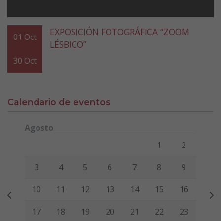
EXPOSICIÓN FOTOGRÁFICA “ZOOM
01
Oct
LÉSBICO”
30
Oct
Calendario de eventos
Agosto
Lunes
Martes
Miércoles
Jueves
Viernes
Sábado
Domi
1
2
3
4
5
6
7
8
9
10
11
12
13
14
15
16
17
18
19
20
21
22
23