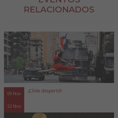
RELACIONADOS
¡Chile despertó!
09
Nov
22
Nov