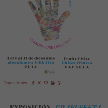
Facebook
Twitter
Email
Imprimir
Whatsapp
Exposiciones
|