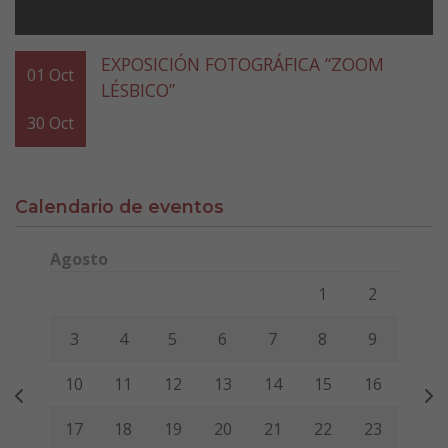
EXPOSICIÓN FOTOGRÁFICA “ZOOM
01
Oct
LÉSBICO”
30
Oct
Calendario de eventos
Agosto
Lunes
Martes
Miércoles
Jueves
Viernes
Sábado
Domi
1
2
3
4
5
6
7
8
9
10
11
12
13
14
15
16
17
18
19
20
21
22
23