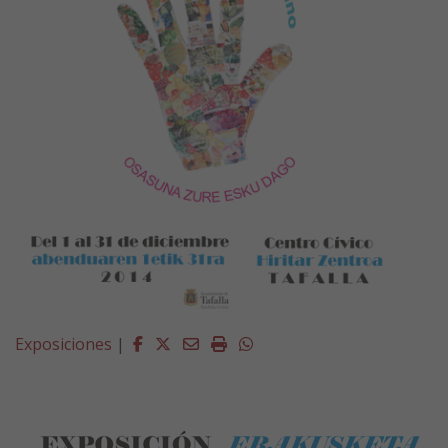
Facebook
Twitter
Email
Imprimir
Whatsapp
Exposiciones
|