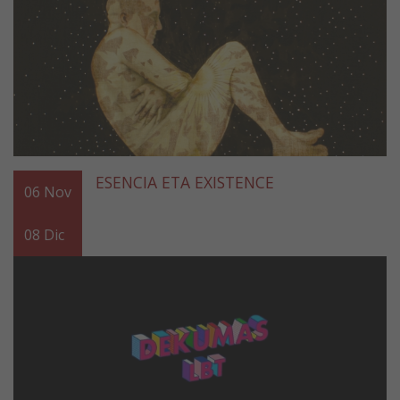
ESENCIA ETA EXISTENCE
06
Nov
08
Dic