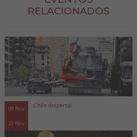
RELACIONADOS
¡Chile despertó!
09
Nov
22
Nov