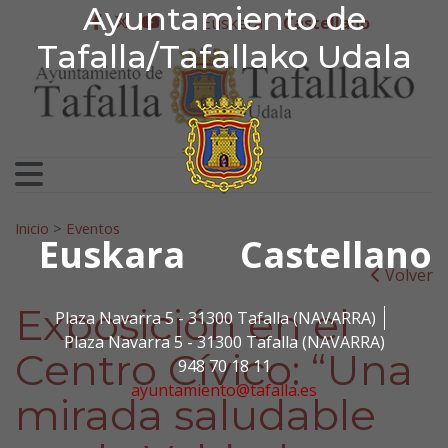
Ayuntamiento de Tafa
Ayuntamiento de
Ir al contenido
Euskera
Castellano
facebook
twitter
youtube
Tafalla/Tafallako Udala
Search for:
Inicio
>
Eventos
Euskara
Castellano
Volver
Exposición en el
Plaza Navarra 5 - 31300 Tafalla (NAVARRA)
Plaza Navarra 5 - 31300 Tafalla (NAVARRA)
Centro Cívico: “Una
948 70 18 11
ayuntamiento@tafalla.es
mirada saludable