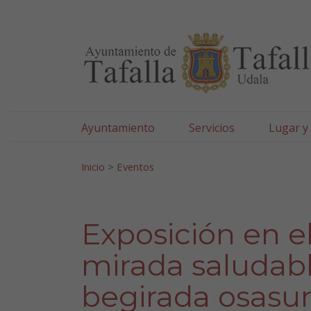
Ayuntamiento de Tafa
Ir al contenido
Ayuntamiento
Servicios
Lugar y
Search for:
Inicio
>
Eventos
Exposición en el
mirada saludabl
begirada osasun