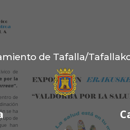
miento de Tafalla/Tafallak
ívico de
 por la
arrean
”.
entro de
rdinación
a
C
ión se ha
 grupo de
 que han