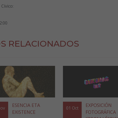
Cívico:
2:00
S RELACIONADOS
ESENCIA ETA
EXPOSICIÓN
ov
01
Oct
EXISTENCE
FOTOGRÁFICA