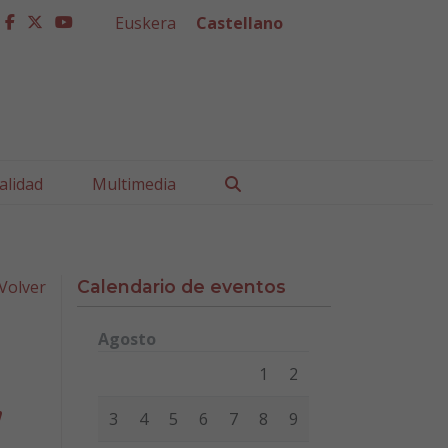
Euskera
Castellano
facebook
twitter
youtube
Buscar
alidad
Multimedia
Volver
Calendario de eventos
Agosto
Lunes
Martes
Miércoles
Jueves
Viernes
Sábad
1
2
”
3
4
5
6
7
8
9