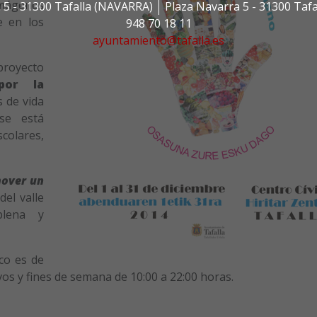
mágenes
 5 - 31300 Tafalla (NAVARRA)
Plaza Navarra 5 - 31300 Taf
e en los
948 70 18 11
ayuntamiento@tafalla.es
royecto
por la
s de vida
se está
colares,
over un
el valle
lena y
co es de
vos y fines de semana de 10:00 a 22:00 horas.