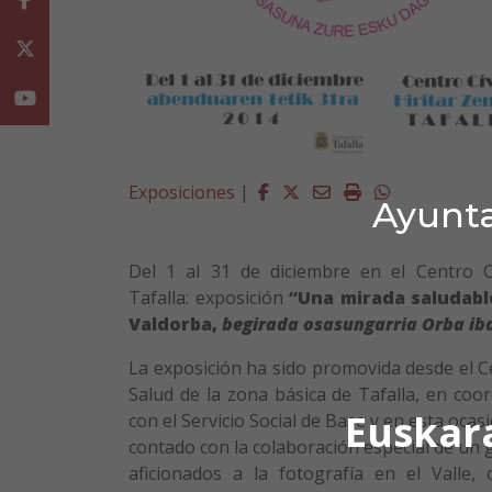
Twitter
Youtube
Facebook
Twitter
Email
Imprimir
Whatsapp
Exposiciones
|
Ayunta
Del 1 al 31 de diciembre en el Centro C
Tafalla: exposición
“Una mirada saludable
Valdorba,
begirada osasungarria Orba ib
La exposición ha sido promovida desde el C
Salud de la zona básica de Tafalla, en coo
Euskar
con el Servicio Social de Base y en esta ocas
contado con la colaboración especial de un
aficionados a la fotografía en el Valle,