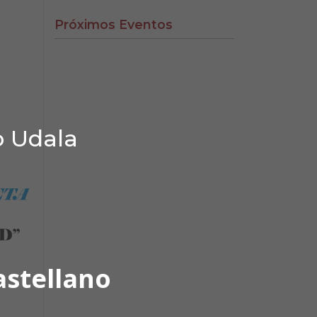
Próximos Eventos
o Udala
astellano