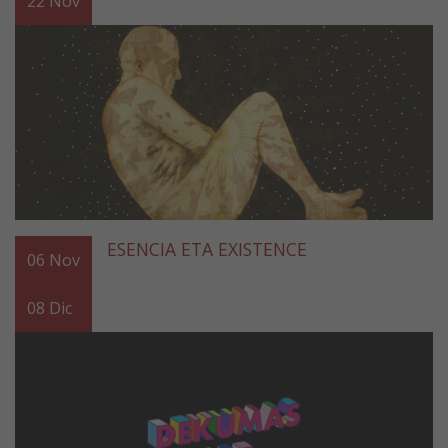
22
Nov
ESENCIA ETA EXISTENCE
06
Nov
08
Dic