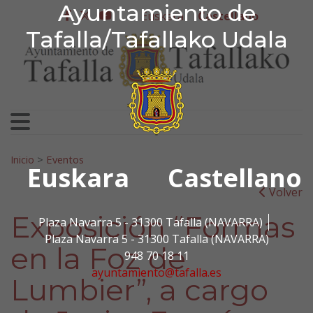
Ayuntamiento de Tafa
Ayuntamiento de
Ir al contenido
Euskera
Castellano
facebook
twitter
youtube
Tafalla/Tafallako Udala
Search for:
Inicio
>
Eventos
Euskara
Castellano
Volver
Exposición “Formas
Plaza Navarra 5 - 31300 Tafalla (NAVARRA)
Plaza Navarra 5 - 31300 Tafalla (NAVARRA)
en la Foz de
948 70 18 11
ayuntamiento@tafalla.es
Lumbier”, a cargo