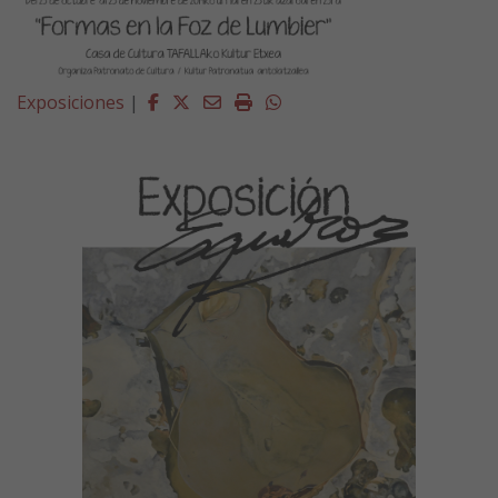
Facebook
Twitter
Email
Imprimir
Whatsapp
Exposiciones
|