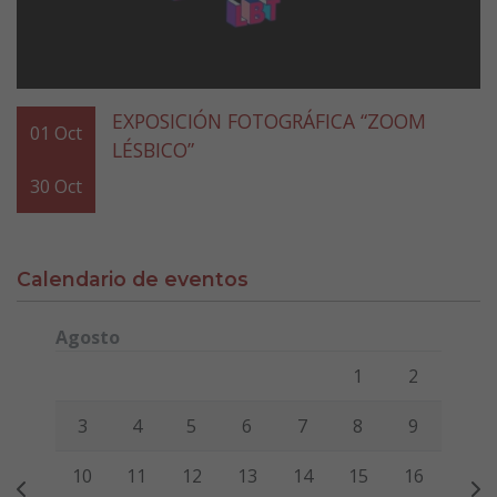
EXPOSICIÓN FOTOGRÁFICA “ZOOM
01
Oct
LÉSBICO”
30
Oct
Calendario de eventos
Agosto
Lunes
Martes
Miércoles
Jueves
Viernes
Sábado
Domi
1
2
3
4
5
6
7
8
9
10
11
12
13
14
15
16