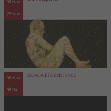
09
Nov
22
Nov
ESENCIA ETA EXISTENCE
06
Nov
08
Dic