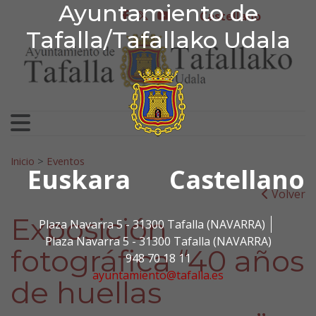
Ayuntamiento de Tafa
Ayuntamiento de
Ir al contenido
Castellano
facebook
twitter
youtube
Tafalla/Tafallako Udala
Search for:
Inicio
>
Eventos
Euskara
Castellano
Volver
Exposición
Plaza Navarra 5 - 31300 Tafalla (NAVARRA)
Plaza Navarra 5 - 31300 Tafalla (NAVARRA)
fotográfica “40 años
948 70 18 11
ayuntamiento@tafalla.es
de huellas