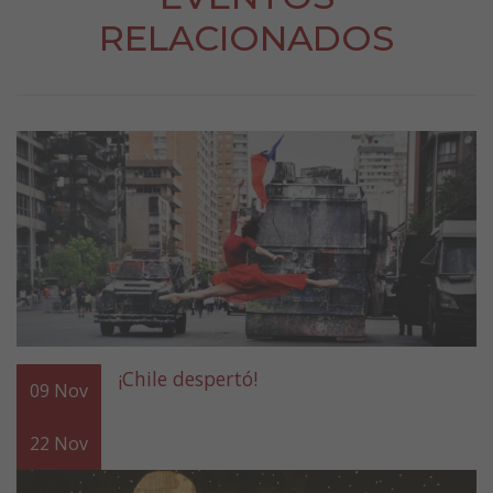
RELACIONADOS
¡Chile despertó!
09
Nov
22
Nov