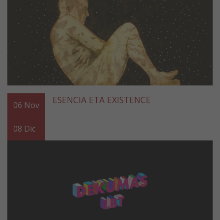
ESENCIA ETA EXISTENCE
06
Nov
08
Dic