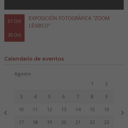
EXPOSICIÓN FOTOGRÁFICA “ZOOM
01
Oct
LÉSBICO”
30
Oct
Calendario de eventos
Agosto
Lunes
Martes
Miércoles
Jueves
Viernes
Sábado
Domi
1
2
3
4
5
6
7
8
9
10
11
12
13
14
15
16
17
18
19
20
21
22
23