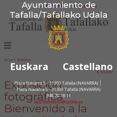
Ayuntamiento de Tafa
Ayuntamiento de
Ir al contenido
Castellano
facebook
twitter
youtube
Tafalla/Tafallako Udala
Search for:
Inicio
>
Eventos
Euskara
Castellano
Volver
Exposición
Plaza Navarra 5 - 31300 Tafalla (NAVARRA)
Plaza Navarra 5 - 31300 Tafalla (NAVARRA)
fotográfica “
948 70 18 11
ayuntamiento@tafalla.es
Bienvenido a la