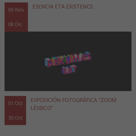
ESENCIA ETA EXISTENCE
06
Nov
08
Dic
EXPOSICIÓN FOTOGRÁFICA “ZOOM
01
Oct
LÉSBICO”
30
Oct