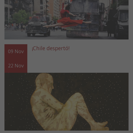
¡Chile despertó!
09
Nov
22
Nov