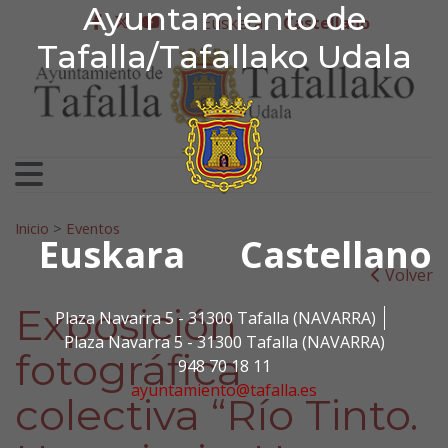
Ayuntamiento de Tafa
Ayuntamiento de
Ir al contenido
Euskera
Castellano
facebook
twitter
youtube
Tafalla/Tafallako Udala
Search for:
Inicio
>
Eventos
Euskara
Castellano
Volver
Exposición
Plaza Navarra 5 - 31300 Tafalla (NAVARRA)
Plaza Navarra 5 - 31300 Tafalla (NAVARRA)
fotográfica
948 70 18 11
ayuntamiento@tafalla.es
colectiva “Río Tinto.