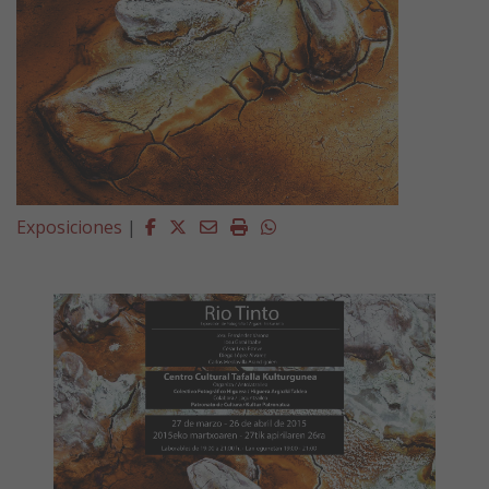
Facebook
Twitter
Email
Imprimir
Whatsapp
Exposiciones
|