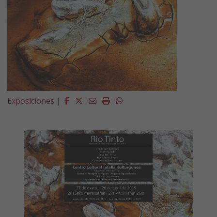
Facebook
Twitter
Email
Imprimir
Whatsapp
Exposiciones
|