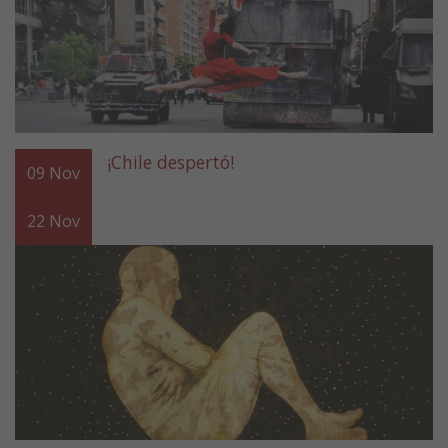
¡Chile despertó!
09
Nov
22
Nov