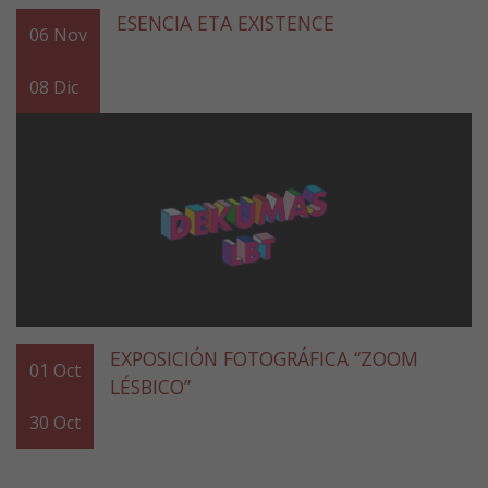
ESENCIA ETA EXISTENCE
06
Nov
08
Dic
EXPOSICIÓN FOTOGRÁFICA “ZOOM
01
Oct
LÉSBICO”
30
Oct