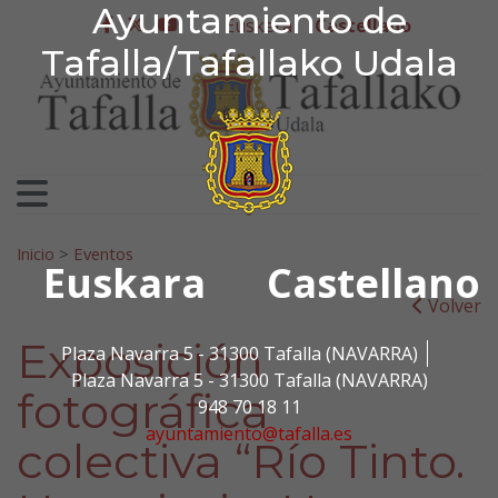
Ayuntamiento de Tafa
Ayuntamiento de
Ir al contenido
Euskera
Castellano
facebook
twitter
youtube
Tafalla/Tafallako Udala
Search for:
Inicio
>
Eventos
Euskara
Castellano
Volver
Exposición
Plaza Navarra 5 - 31300 Tafalla (NAVARRA)
Plaza Navarra 5 - 31300 Tafalla (NAVARRA)
fotográfica
948 70 18 11
ayuntamiento@tafalla.es
colectiva “Río Tinto.