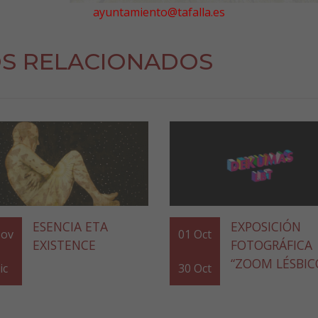
ayuntamiento@tafalla.es
S RELACIONADOS
ESENCIA ETA
EXPOSICIÓN
ov
01
Oct
EXISTENCE
FOTOGRÁFICA
“ZOOM LÉSBIC
ic
30
Oct