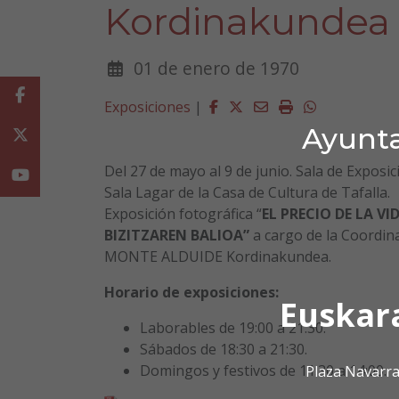
Kordinakundea
01 de enero de 1970
Facebook
Facebook
Twitter
Email
Imprimir
Whatsapp
Exposiciones
|
Ayunta
Twitter
Del 27 de mayo al 9 de junio. Sala de Exposic
Youtube
Sala Lagar de la Casa de Cultura de Tafalla.
Exposición fotográfica “
EL PRECIO DE LA VID
BIZITZAREN BALIOA”
a cargo de la Coordin
MONTE ALDUIDE Kordinakundea.
Horario de exposiciones:
Euskar
Laborables de 19:00 a 21:30.
Sábados de 18:30 a 21:30.
Domingos y festivos de 11:30 a 14:00.
Plaza Navarra