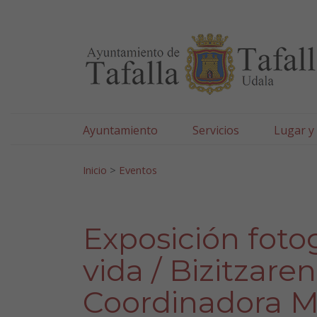
Ayuntamiento de Tafa
Ir al contenido
Ayuntamiento
Servicios
Lugar y
Search for:
Inicio
>
Eventos
Exposición fotog
vida / Bizitzare
Coordinadora