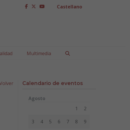
Castellano
facebook
twitter
youtube
Buscar
alidad
Multimedia
Volver
Calendario de eventos
Agosto
Lunes
Martes
Miércoles
Jueves
Viernes
Sábad
1
2
3
4
5
6
7
8
9