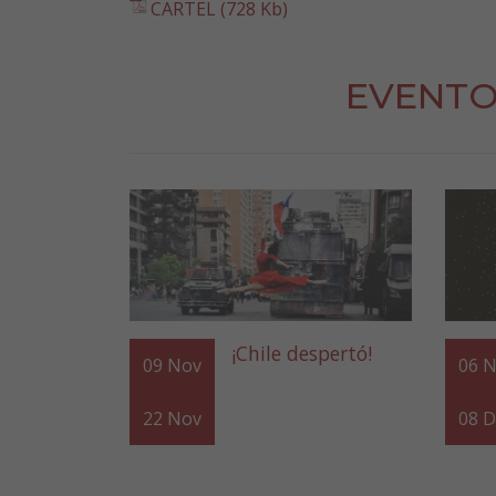
CARTEL (728 Kb)
EVENTO
¡Chile despertó!
09
Nov
06
N
22
Nov
08
D