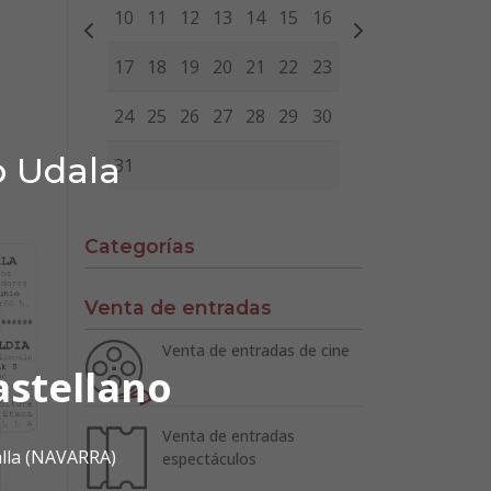
10
11
12
13
14
15
16
17
18
19
20
21
22
23
24
25
26
27
28
29
30
o Udala
31
Categorías
Venta de entradas
Venta de entradas de cine
astellano
Venta de entradas
alla (NAVARRA)
espectáculos