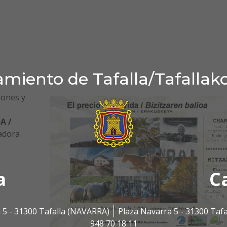
miento de Tafalla/Tafallak
iones y
A /
adora
a
C
 5 - 31300 Tafalla (NAVARRA)
Plaza Navarra 5 - 31300 Taf
948 70 18 11