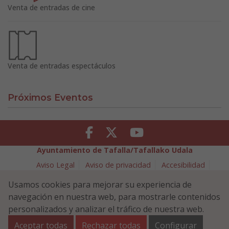
Venta de entradas de cine
Venta de entradas espectáculos
Próximos Eventos
Facebook
Twitter
Youtube
Ayuntamiento de Tafalla/Tafallako Udala
Aviso Legal
Aviso de privacidad
Accesibilidad
Política de cookies
Usamos cookies para mejorar su experiencia de
Política de Seguridad de la Información
navegación en nuestra web, para mostrarle contenidos
Plaza Navarra 5 - 31300 Tafalla (NAVARRA)
948 70 18 11
personalizados y analizar el tráfico de nuestra web.
ayuntamiento@tafalla.es
Aceptar todas
Rechazar todas
Configurar