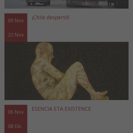
¡Chile despertó!
09
Nov
22
Nov
ESENCIA ETA EXISTENCE
06
Nov
08
Dic