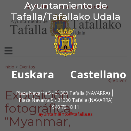
Ayuntamiento de Tafa
Ayuntamiento de
Ir al contenido
Euskera
Castellano
facebook
twitter
youtube
Tafalla/Tafallako Udala
Search for:
Inicio
>
Eventos
Euskara
Castellano
Volver
Exposición
Plaza Navarra 5 - 31300 Tafalla (NAVARRA)
Plaza Navarra 5 - 31300 Tafalla (NAVARRA)
fotográfica
948 70 18 11
ayuntamiento@tafalla.es
“Myanmar,