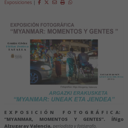
Facebook
Twitter
Email
Imprimir
Whatsapp
Exposiciones
|
E X P O S I C I Ó N F O T O G R Á F I C A:
“MYANMAR, MOMENTOS Y GENTES”. Í
ñigo
Alzugaray Valencia,
periodista y fotógrafo.