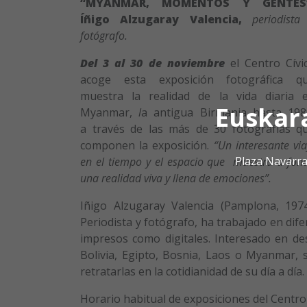
“MYANMAR, MOMENTOS Y GENTES
Í
ñigo Alzugaray Valencia,
periodista
fotógrafo.
Del 3 al 30 de noviembre
el Centro Cívi
acoge esta exposición fotográfica q
muestra la realidad de la vida diaria 
Euskar
Myanmar,
l
a antigua Birmania hasta 198
a través de las más de 30 fotografías q
componen la exposición.
“Un interesante via
Plaza Navarra
en el tiempo y el espacio que muestra a fon
una realidad viva y llena de emociones”.
Iñigo Alzugaray Valencia (Pamplona, 1974
Periodista y fotógrafo, ha trabajado en di
impresos como digitales. Interesado en des
Bolivia, Egipto, Bosnia, Laos o Myanmar, 
retratarlas en la cotidianidad de su día a día.
Horario habitual de exposiciones del Centro 