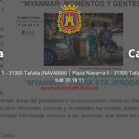
”.
 y
co
ue
en
a
C
9,
ue
je
 5 - 31300 Tafalla (NAVARRA)
Plaza Navarra 5 - 31300 Taf
do
948 70 18 11
ayuntamiento@tafalla.es
).
ferentes áreas del periodismo y la comunicación, tanto en 
cubrir diferentes culturas y sociedades ha visitado paíse
siempre intentando conocer a las personas que viven en e
Cívico: