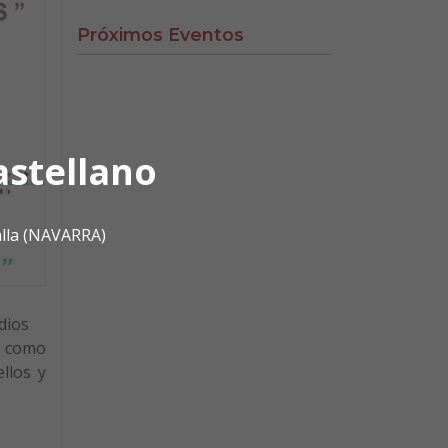
Próximos Eventos
astellano
alla (NAVARRA)
medios
s como
llos y