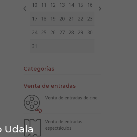
10
11
12
13
14
15
16
17
18
19
20
21
22
23
24
25
26
27
28
29
30
31
Categorías
Venta de entradas
Venta de entradas de cine
Venta de entradas
o Udala
espectáculos