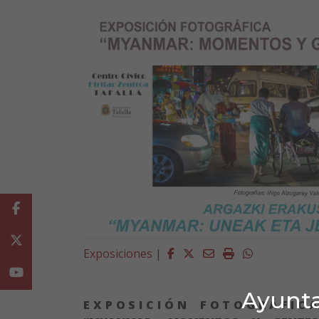
Facebook
Twitter
Facebook
Twitter
Email
Imprimir
Whatsapp
Exposiciones
|
Youtube
Ayunta
E X P O S I C I Ó N F O T O G R Á F I C 