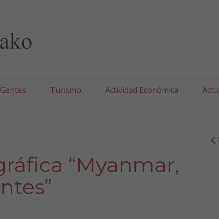
lla/Tafallako Udala
 Gentes
Turismo
Actividad Económica
Actu
gráfica “Myanmar,
ntes”