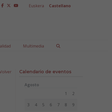
Euskera
Castellano
facebook
twitter
youtube
Buscar
alidad
Multimedia
Volver
Calendario de eventos
Agosto
Lunes
Martes
Miércoles
Jueves
Viernes
Sábad
1
2
3
4
5
6
7
8
9