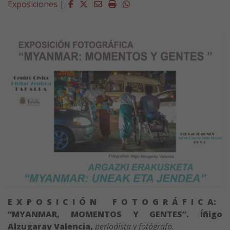
Facebook
Twitter
Email
Imprimir
Whatsapp
Exposiciones
|
E X P O S I C I Ó N F O T O G R Á F I C A:
“MYANMAR, MOMENTOS Y GENTES”. Í
ñigo
Alzugaray Valencia,
periodista y fotógrafo.