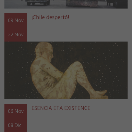
¡Chile despertó!
09
Nov
22
Nov
ESENCIA ETA EXISTENCE
06
Nov
08
Dic