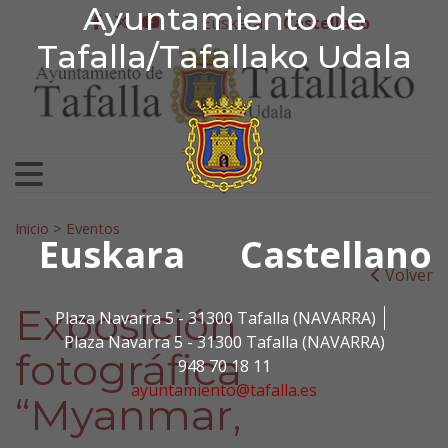
Ayuntamiento de Tafa
Ayuntamiento de
Ir al contenido
Euskera
Castellano
facebook
twitter
youtube
Tafalla/Tafallako Udala
Search for:
Inicio
>
Eventos
Euskara
Castellano
Volver
Exposición
Plaza Navarra 5 - 31300 Tafalla (NAVARRA)
Plaza Navarra 5 - 31300 Tafalla (NAVARRA)
fotográfica
948 70 18 11
ayuntamiento@tafalla.es
“Myanmar,