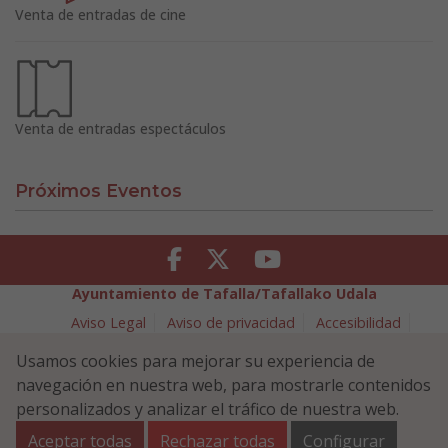
Venta de entradas de cine
Venta de entradas espectáculos
Próximos Eventos
Facebook
Twitter
Youtube
Ayuntamiento de Tafalla/Tafallako Udala
Aviso Legal
Aviso de privacidad
Accesibilidad
Política de cookies
Usamos cookies para mejorar su experiencia de
Política de Seguridad de la Información
navegación en nuestra web, para mostrarle contenidos
Plaza Navarra 5 - 31300 Tafalla (NAVARRA)
948 70 18 11
personalizados y analizar el tráfico de nuestra web.
ayuntamiento@tafalla.es
Aceptar todas
Rechazar todas
Configurar