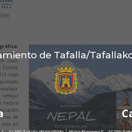
ráfica:
miento de Tafalla/Tafallak
osición
de Isaac
 Estella,
13 viajó
mpulsado
Himalaya
reflejar
a mejora
a
C
educación
fotos de
 vida en
de vida”,
 5 - 31300 Tafalla (NAVARRA)
Plaza Navarra 5 - 31300 Taf