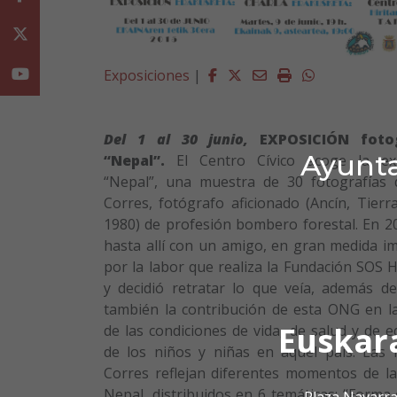
Twitter
Facebook
Twitter
Email
Imprimir
Whatsapp
Youtube
Exposiciones
|
Del 1 al 30 junio,
EXPOSICIÓN fotog
Ayunta
“Nepal”.
El Centro Cívico acoge la exp
“Nepal”, una muestra de 30 fotografías 
Corres, fotógrafo aficionado (Ancín, Tierra
1980) de profesión bombero forestal. En 20
hasta allí con un amigo, en gran medida i
por la labor que realiza la Fundación SOS 
y decidió retratar lo que veía, además de 
también la contribución de esta ONG en l
Euskar
de las condiciones de vida, de salud y de 
de los niños y niñas en aquel país. Las 
Corres reflejan diferentes momentos de la
Nepal, distribuidos en 6 temáticas: “Forma 
Plaza Navarra