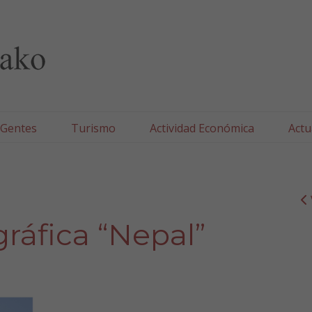
lla/Tafallako Udala
 Gentes
Turismo
Actividad Económica
Actu
gráfica “Nepal”