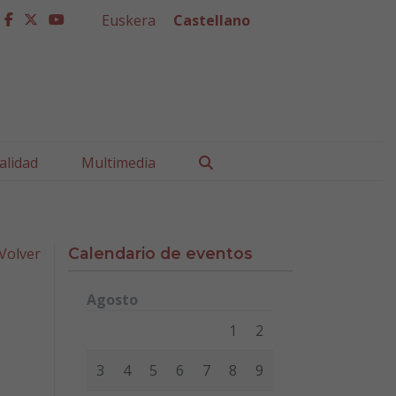
Euskera
Castellano
facebook
twitter
youtube
Buscar
alidad
Multimedia
Volver
Calendario de eventos
Agosto
Lunes
Martes
Miércoles
Jueves
Viernes
Sábad
1
2
3
4
5
6
7
8
9