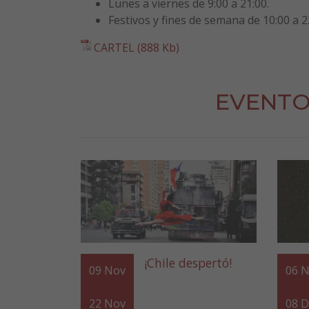
Lunes a viernes de 9:00 a 21:00.
Festivos y fines de semana de 10:00 a 2
CARTEL (888 Kb)
EVENTO
¡Chile despertó!
09
Nov
06
N
22
Nov
08
D