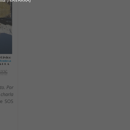
to. Por
 charla
de SOS