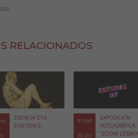
2:00.
S RELACIONADOS
ESENCIA ETA
EXPOSICIÓN
ov
01
Oct
EXISTENCE
FOTOGRÁFICA
“ZOOM LÉSBIC
ic
30
Oct