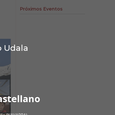
Próximos Eventos
o Udala
astellano
alla (NAVARRA)