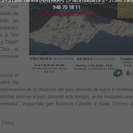
e”, “Los
948 70 18 11
ñadas de
ayuntamiento@tafalla.es
demás un
ndación
o a “los
 y Tíbet”
lza, el
 promueve
currir el
abril. Ha
nformación de la situación del país después de sufrir el terremo
irtze) vivió en el país durante este tiempo, se ha realizado una
rremoto”, impartida por Batirtze Cabello e Isaac Corres, 
Cívico: