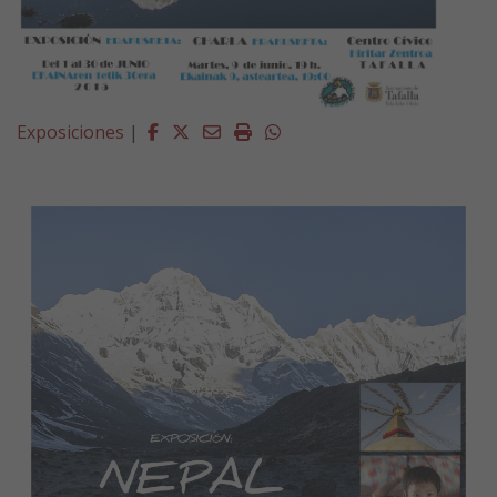
Facebook
Twitter
Email
Imprimir
Whatsapp
Exposiciones
|