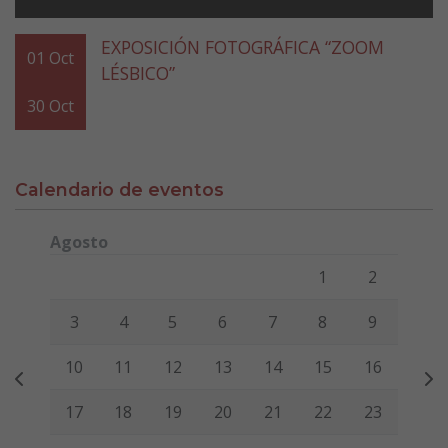
EXPOSICIÓN FOTOGRÁFICA “ZOOM
01
Oct
LÉSBICO”
30
Oct
Calendario de eventos
Agosto
Lunes
Martes
Miércoles
Jueves
Viernes
Sábado
Domi
1
2
3
4
5
6
7
8
9
10
11
12
13
14
15
16
17
18
19
20
21
22
23