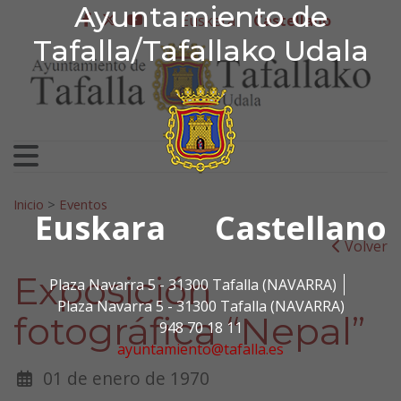
Ayuntamiento de Tafa
Ayuntamiento de
Ir al contenido
Euskera
Castellano
facebook
twitter
youtube
Tafalla/Tafallako Udala
Search for:
Inicio
>
Eventos
Euskara
Castellano
Volver
Exposición
Plaza Navarra 5 - 31300 Tafalla (NAVARRA)
Plaza Navarra 5 - 31300 Tafalla (NAVARRA)
fotográfica “Nepal”
948 70 18 11
ayuntamiento@tafalla.es
01 de enero de 1970