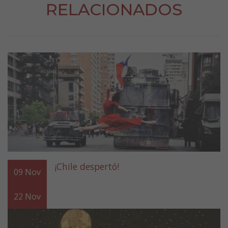
RELACIONADOS
¡Chile despertó!
09
Nov
22
Nov