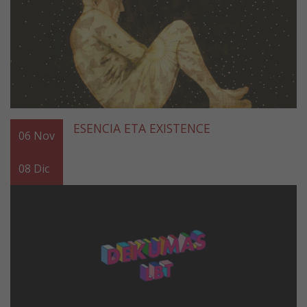
ESENCIA ETA EXISTENCE
06
Nov
08
Dic