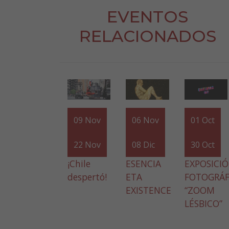
EVENTOS
RELACIONADOS
09
Nov
06
Nov
01
Oct
22
Nov
08
Dic
30
Oct
¡Chile
ESENCIA
EXPOSICI
despertó!
ETA
FOTOGRÁF
EXISTENCE
“ZOOM
LÉSBICO”