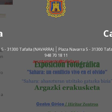
a
C
 5 - 31300 Tafalla (NAVARRA)
Plaza Navarra 5 - 31300 Taf
de
948 70 18 11
un
ayuntamiento@tafalla.es
ro
 a