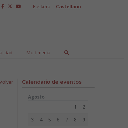
Euskera
Castellano
facebook
twitter
youtube
Buscar
alidad
Multimedia
Volver
Calendario de eventos
Agosto
Lunes
Martes
Miércoles
Jueves
Viernes
Sábad
1
2
3
4
5
6
7
8
9