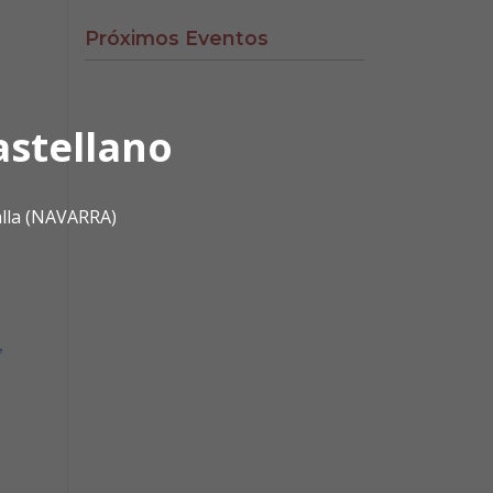
Próximos Eventos
astellano
alla (NAVARRA)