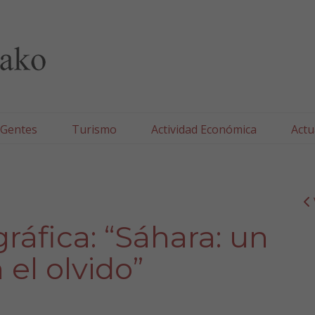
lla/Tafallako Udala
 Gentes
Turismo
Actividad Económica
Actu
ráfica: “Sáhara: un
 el olvido”