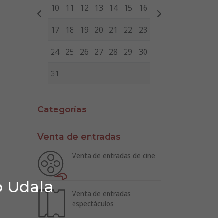
10
11
12
13
14
15
16
17
18
19
20
21
22
23
24
25
26
27
28
29
30
31
Categorías
Venta de entradas
Venta de entradas de cine
o Udala
Venta de entradas
espectáculos