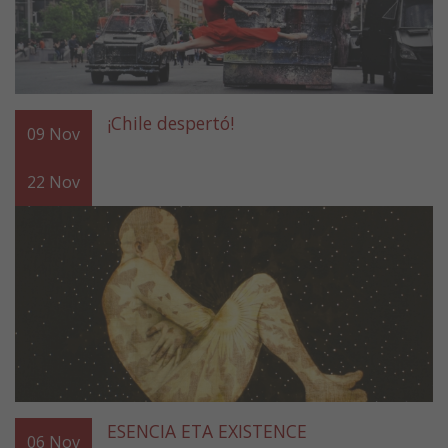
¡Chile despertó!
09
Nov
22
Nov
ESENCIA ETA EXISTENCE
06
Nov