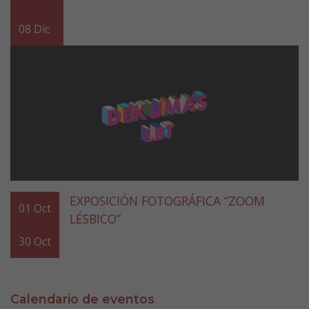
08
Dic
EXPOSICIÓN FOTOGRÁFICA “ZOOM
01
Oct
LÉSBICO”
30
Oct
Calendario de eventos