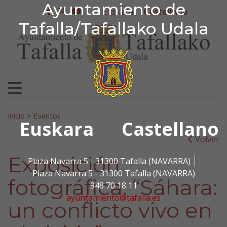
Ayuntamiento de Tafa
Ayuntamiento de
Ir al contenido
Euskera
Castellano
facebook
twitter
youtube
Tafalla/Tafallako Udala
Search for:
Inicio
>
Eventos
Euskara
Castellano
Volver
Exposición
Plaza Navarra 5 - 31300 Tafalla (NAVARRA)
Plaza Navarra 5 - 31300 Tafalla (NAVARRA)
fotográfica: “Sáhara:
948 70 18 11
ayuntamiento@tafalla.es
un conflicto vivo en