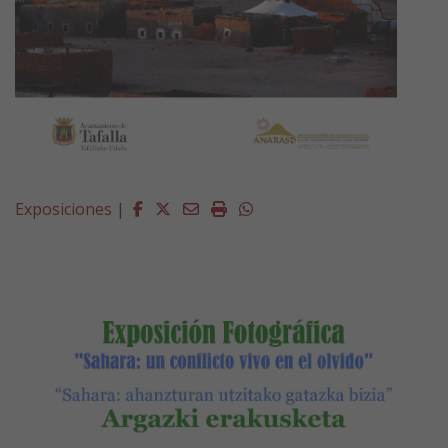
Facebook
Twitter
Email
Imprimir
Whatsapp
Exposiciones
|