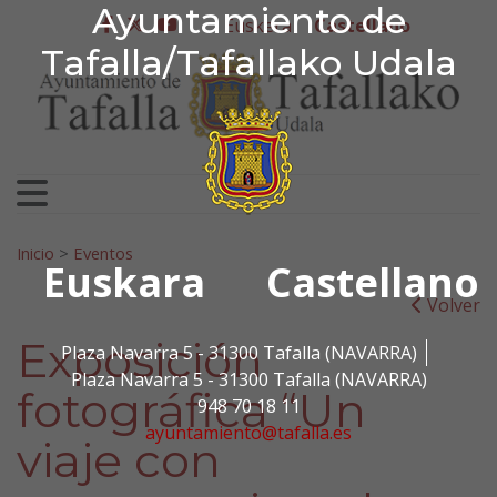
Ayuntamiento de Tafa
Ayuntamiento de
Ir al contenido
Euskera
Castellano
facebook
twitter
youtube
Tafalla/Tafallako Udala
Search for:
Inicio
>
Eventos
Euskara
Castellano
Volver
Exposición
Plaza Navarra 5 - 31300 Tafalla (NAVARRA)
Plaza Navarra 5 - 31300 Tafalla (NAVARRA)
fotográfica “Un
948 70 18 11
ayuntamiento@tafalla.es
viaje con