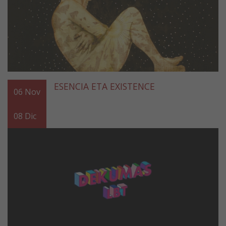
ESENCIA ETA EXISTENCE
06
Nov
08
Dic