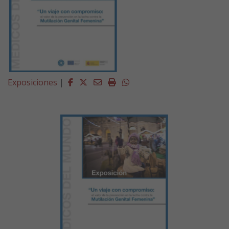
Facebook
Twitter
Email
Imprimir
Whatsapp
Exposiciones
|