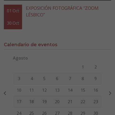
EXPOSICIÓN FOTOGRÁFICA “ZOOM
01
Oct
LÉSBICO”
30
Oct
Calendario de eventos
Agosto
Lunes
Martes
Miércoles
Jueves
Viernes
Sábado
Domi
1
2
3
4
5
6
7
8
9
10
11
12
13
14
15
16
17
18
19
20
21
22
23
24
25
26
27
28
29
30