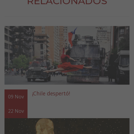
RELACIONADOS
¡Chile despertó!
09
Nov
22
Nov