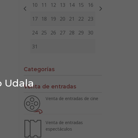
10
11
12
13
14
15
16
17
18
19
20
21
22
23
24
25
26
27
28
29
30
31
Categorías
o Udala
Venta de entradas
Venta de entradas de cine
Venta de entradas
espectáculos