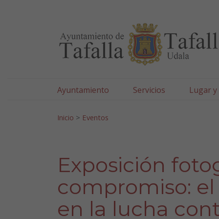
Ayuntamiento de Tafa
Ir al contenido
Ayuntamiento
Servicios
Lugar y
Search for:
Inicio
>
Eventos
Exposición fotog
compromiso: el 
en la lucha cont