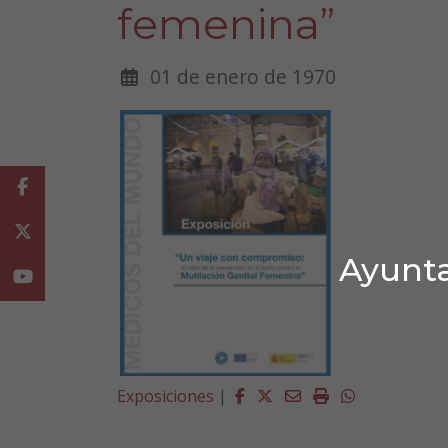
femenina”
01 de enero de 1970
Facebook
Twitter
Ayunta
Youtube
Facebook
Twitter
Email
Imprimir
Whatsapp
Exposiciones
|