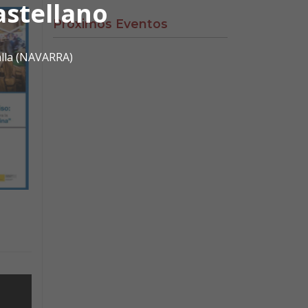
astellano
Próximos Eventos
alla (NAVARRA)