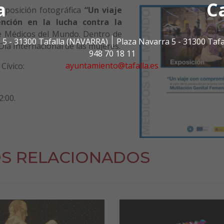
a
C
exposición fotográfica
“Un viaje
nción en la lucha contra la
de Médicos del Mundo. Dentro de
 5 - 31300 Tafalla (NAVARRA)
Plaza Navarra 5 - 31300 Taf
ía Internacional de las mujeres.
948 70 18 11
ayuntamiento@tafalla.es
Cívico:
2:00.
S RELACIONADOS