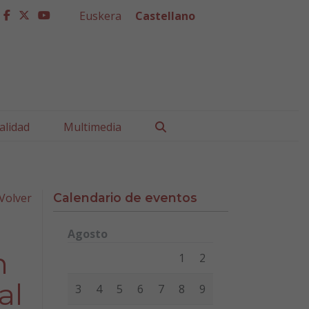
Euskera
Castellano
facebook
twitter
youtube
Buscar
alidad
Multimedia
Volver
Calendario de eventos
Agosto
Lunes
Martes
Miércoles
Jueves
Viernes
Sábad
n
1
2
al
3
4
5
6
7
8
9