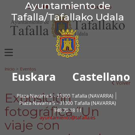
Ayuntamiento de Tafa
Ayuntamiento de
Ir al contenido
Euskera
Castellano
facebook
twitter
youtube
Tafalla/Tafallako Udala
Search for:
Inicio
>
Eventos
Euskara
Castellano
Volver
Exposición
Plaza Navarra 5 - 31300 Tafalla (NAVARRA)
Plaza Navarra 5 - 31300 Tafalla (NAVARRA)
fotográfica “Un
948 70 18 11
ayuntamiento@tafalla.es
viaje con