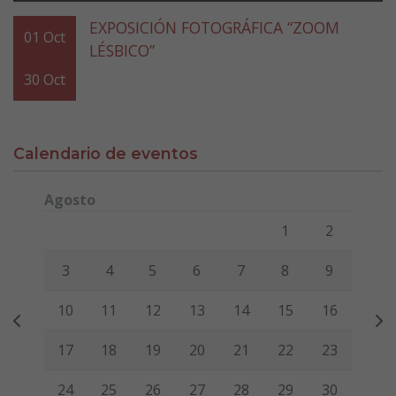
EXPOSICIÓN FOTOGRÁFICA “ZOOM
01
Oct
LÉSBICO”
30
Oct
Calendario de eventos
Agosto
Lunes
Martes
Miércoles
Jueves
Viernes
Sábado
Domi
1
2
3
4
5
6
7
8
9
10
11
12
13
14
15
16
17
18
19
20
21
22
23
24
25
26
27
28
29
30