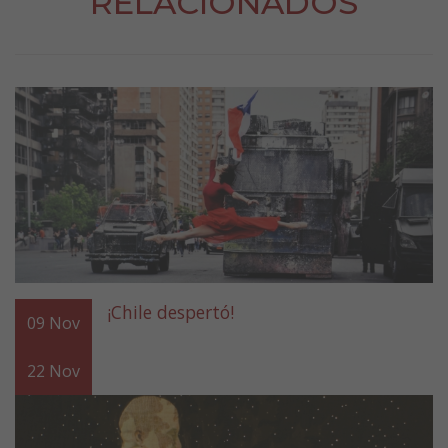
RELACIONADOS
¡Chile despertó!
09
Nov
22
Nov