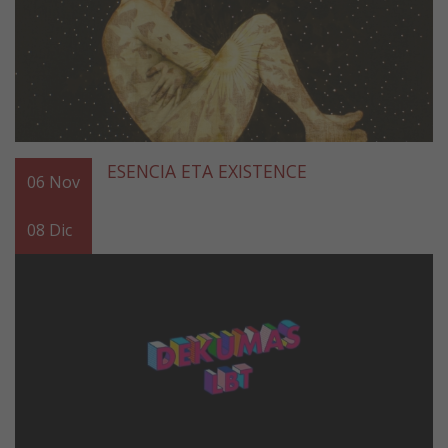
ESENCIA ETA EXISTENCE
06
Nov
08
Dic