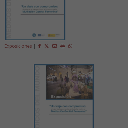
Facebook
Twitter
Email
Imprimir
Whatsapp
Exposiciones
|