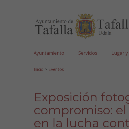
Ayuntamiento de Tafa
Ir al contenido
Ayuntamiento
Servicios
Lugar y
Search for:
Inicio
>
Eventos
Exposición fotog
compromiso: el 
en la lucha cont