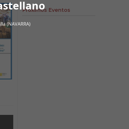
astellano
Próximos Eventos
alla (NAVARRA)