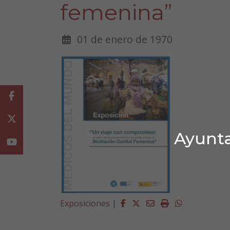
femenina”
01 de enero de 1970
Facebook
Twitter
Ayunta
Youtube
Facebook
Twitter
Email
Imprimir
Whatsapp
Exposiciones
|