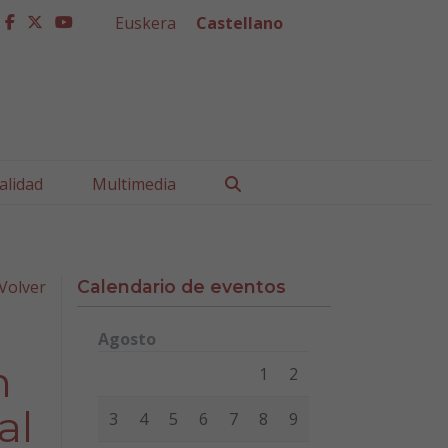
Euskera
Castellano
facebook
twitter
youtube
Buscar
alidad
Multimedia
Volver
Calendario de eventos
Agosto
Lunes
Martes
Miércoles
Jueves
Viernes
Sábad
n
1
2
al
3
4
5
6
7
8
9