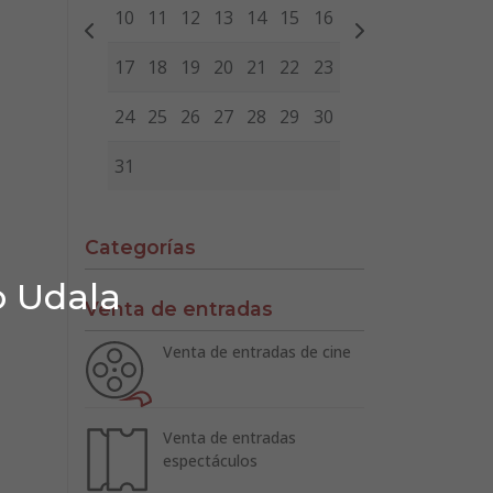
10
11
12
13
14
15
16
17
18
19
20
21
22
23
24
25
26
27
28
29
30
31
Categorías
o Udala
Venta de entradas
Venta de entradas de cine
Venta de entradas
espectáculos