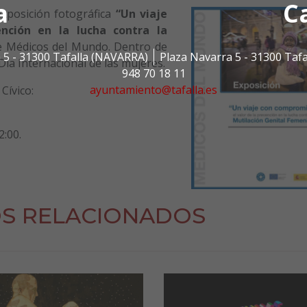
a
C
exposición fotográfica
“Un viaje
nción en la lucha contra la
de Médicos del Mundo. Dentro de
 5 - 31300 Tafalla (NAVARRA)
Plaza Navarra 5 - 31300 Taf
ía Internacional de las mujeres.
948 70 18 11
ayuntamiento@tafalla.es
Cívico:
2:00.
S RELACIONADOS