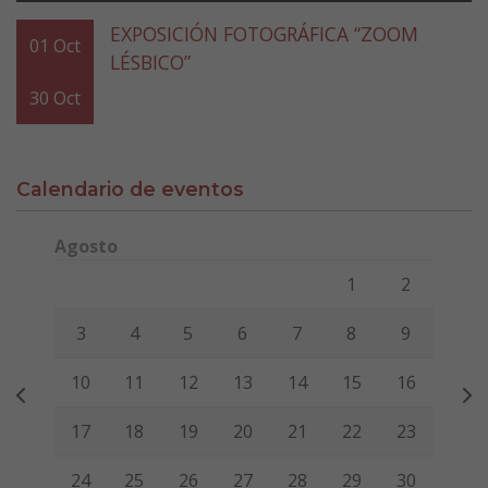
EXPOSICIÓN FOTOGRÁFICA “ZOOM
01
Oct
LÉSBICO”
30
Oct
Calendario de eventos
Agosto
Lunes
Martes
Miércoles
Jueves
Viernes
Sábado
Domi
1
2
3
4
5
6
7
8
9
10
11
12
13
14
15
16
17
18
19
20
21
22
23
24
25
26
27
28
29
30