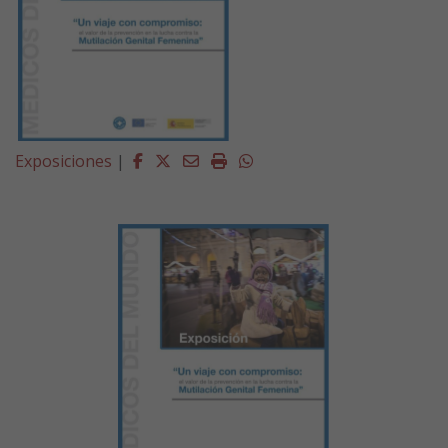
Facebook
Twitter
Email
Imprimir
Whatsapp
Exposiciones
|