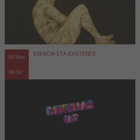
ESENCIA ETA EXISTENCE
06
Nov
08
Dic