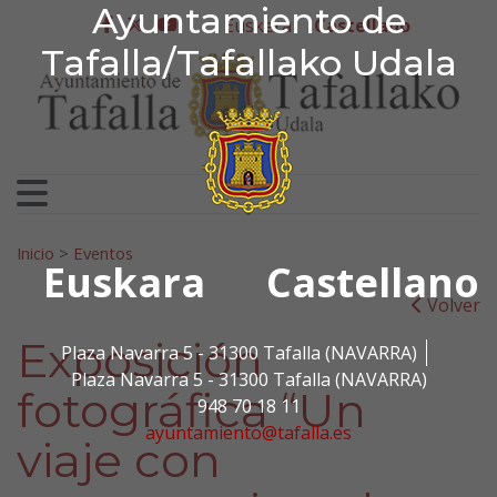
Ayuntamiento de Tafa
Ayuntamiento de
Ir al contenido
Euskera
Castellano
facebook
twitter
youtube
Tafalla/Tafallako Udala
Search for:
Inicio
>
Eventos
Euskara
Castellano
Volver
Exposición
Plaza Navarra 5 - 31300 Tafalla (NAVARRA)
Plaza Navarra 5 - 31300 Tafalla (NAVARRA)
fotográfica “Un
948 70 18 11
ayuntamiento@tafalla.es
viaje con