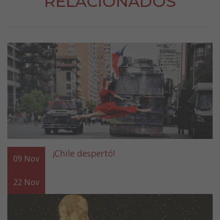
RELACIONADOS
¡Chile despertó!
09
Nov
22
Nov