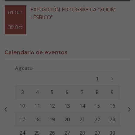
EXPOSICIÓN FOTOGRÁFICA “ZOOM
01
Oct
LÉSBICO”
30
Oct
Calendario de eventos
Agosto
Lunes
Martes
Miércoles
Jueves
Viernes
Sábado
Domi
1
2
3
4
5
6
7
8
9
10
11
12
13
14
15
16
17
18
19
20
21
22
23
24
25
26
27
28
29
30