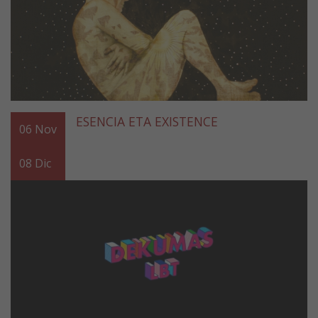
ESENCIA ETA EXISTENCE
06
Nov
08
Dic