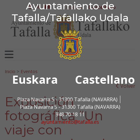
Ayuntamiento de Tafa
Ayuntamiento de
Ir al contenido
Euskera
Castellano
facebook
twitter
youtube
Tafalla/Tafallako Udala
Search for:
Inicio
>
Eventos
Euskara
Castellano
Volver
Exposición
Plaza Navarra 5 - 31300 Tafalla (NAVARRA)
Plaza Navarra 5 - 31300 Tafalla (NAVARRA)
fotográfica “Un
948 70 18 11
ayuntamiento@tafalla.es
viaje con