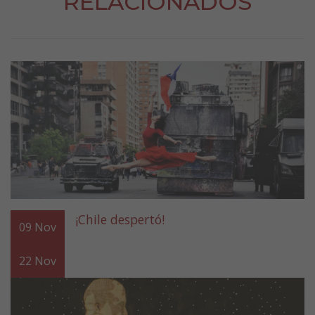
RELACIONADOS
¡Chile despertó!
09
Nov
22
Nov