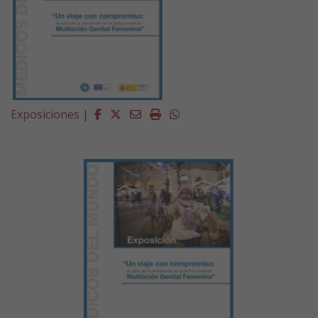
Facebook
Twitter
Email
Imprimir
Whatsapp
Exposiciones
|