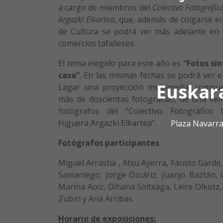
a cargo de miembros del
Colectivo Fotográfic
Argazki Elkartea
, que, además de colgarse en
de Cultura se podrá ver más adelante en 
comercios tafalleses.
El tema elegido para este año es
“Fotos sin
casa”
. En las mismas fechas se podrá ver e
Euskar
Lagar una proyección multimedia, compu
más de doscientas fotografías, de una vei
fotógrafos del “Colectivo Fotográfico 
Higuera Argazki Elkartea”.
Plaza Navarra
Fotógrafos participantes
Miguel Arrastia , Atxu Ayerra, Fausto Garde, 
Samaniego, Jorge Ozcáriz, Juanjo Baztán, 
Marina Aoiz, Oihana Soltxaga, Leire Olkotz,
Zubiri y Ana Arribas.
Horario de exposiciones: