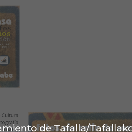
e Cultura
tografía
miento de Tafalla/Tafallak
lariak”
,