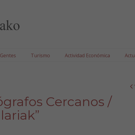
lla/Tafallako Udala
 Gentes
Turismo
Actividad Económica
Actu
ógrafos Cercanos /
lariak”