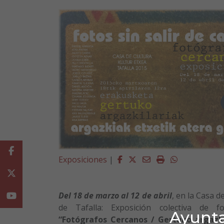
Facebook
Facebook
Twitter
Email
Imprimir
Whatsapp
Exposiciones
|
Twitter
Del 18 de marzo al 12 de abril
, en la Casa d
Youtube
de Tafalla: Exposición colectiva de fo
Ayunta
“Fotógrafos Cercanos / Gertuko argazki