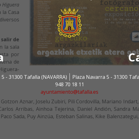
o Higuera
 la Casa
diversos
 salir de
n la sala
a
C
esta por
ntena de
Higuera-
 5 - 31300 Tafalla (NAVARRA)
Plaza Navarra 5 - 31300 Taf
948 70 18 11
ayuntamiento@tafalla.es
Gotzon Aznar, Joselu Zubiri, Pili Cordovilla, Mariano Indart,
Carlos Arribas, Ainhoa Tejerina, Daniel Andión, Sandra Ma
 Paco Sada, Puy Ainzúa, Esteban Salinas, Kike Balenzategui,