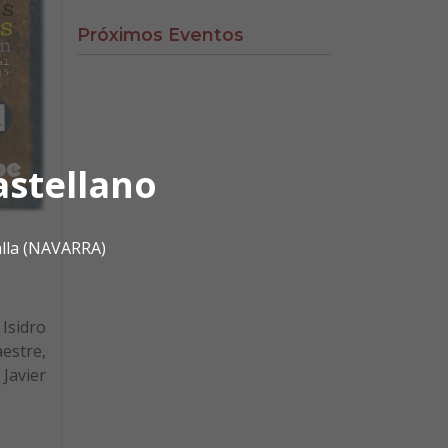
Próximos Eventos
astellano
alla (NAVARRA)
 Isidro
estre,
 Javier