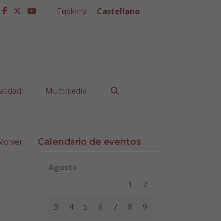
Euskera
Castellano
facebook
twitter
youtube
Buscar
alidad
Multimedia
Volver
Calendario de eventos
Agosto
Lunes
Martes
Miércoles
Jueves
Viernes
Sábad
1
2
3
4
5
6
7
8
9