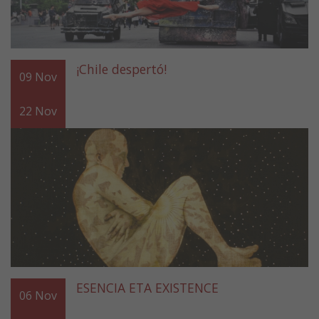
¡Chile despertó!
09
Nov
22
Nov
ESENCIA ETA EXISTENCE
06
Nov