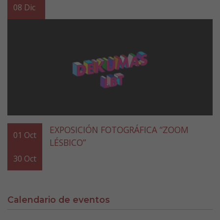
08
Dic
EXPOSICIÓN FOTOGRÁFICA “ZOOM
01
Oct
LÉSBICO”
30
Oct
Calendario de eventos