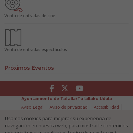
Venta de entradas de cine
Venta de entradas espectáculos
Próximos Eventos
Facebook
Twitter
Youtube
Ayuntamiento de Tafalla/Tafallako Udala
Aviso Legal
Aviso de privacidad
Accesibilidad
Política de cookies
Usamos cookies para mejorar su experiencia de
Política de Seguridad de la Información
navegación en nuestra web, para mostrarle contenidos
Plaza Navarra 5 - 31300 Tafalla (NAVARRA)
948 70 18 11
personalizados y analizar el tráfico de nuestra web.