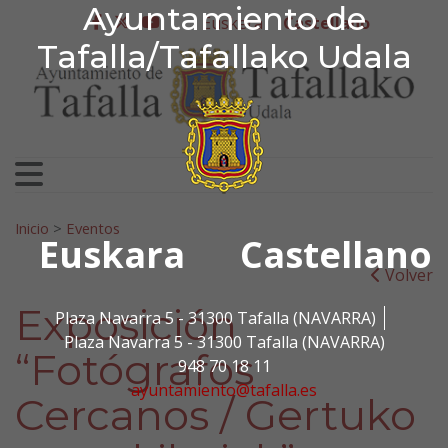
Ayuntamiento de Tafa
Ayuntamiento de
Ir al contenido
Euskera
Castellano
facebook
twitter
youtube
Tafalla/Tafallako Udala
Search for:
Inicio
>
Eventos
Euskara
Castellano
Volver
Exposición
Plaza Navarra 5 - 31300 Tafalla (NAVARRA)
Plaza Navarra 5 - 31300 Tafalla (NAVARRA)
“Fotógrafos
948 70 18 11
ayuntamiento@tafalla.es
Cercanos / Gertuko