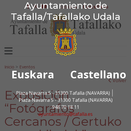
Ayuntamiento de Tafa
Ayuntamiento de
Ir al contenido
Euskera
Castellano
facebook
twitter
youtube
Tafalla/Tafallako Udala
Search for:
Inicio
>
Eventos
Euskara
Castellano
Volver
Exposición
Plaza Navarra 5 - 31300 Tafalla (NAVARRA)
Plaza Navarra 5 - 31300 Tafalla (NAVARRA)
“Fotógrafos
948 70 18 11
ayuntamiento@tafalla.es
Cercanos / Gertuko