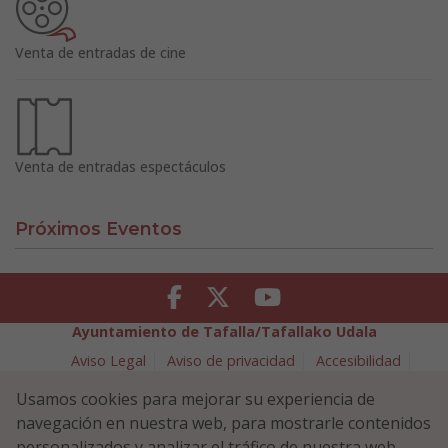
Venta de entradas de cine
Venta de entradas espectáculos
Próximos Eventos
Facebook
Twitter
Youtube
Ayuntamiento de Tafalla/Tafallako Udala
Aviso Legal
Aviso de privacidad
Accesibilidad
Política de cookies
Usamos cookies para mejorar su experiencia de
Política de Seguridad de la Información
navegación en nuestra web, para mostrarle contenidos
Plaza Navarra 5 - 31300 Tafalla (NAVARRA)
948 70 18 11
personalizados y analizar el tráfico de nuestra web.