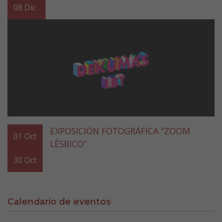
08
Dic
EXPOSICIÓN FOTOGRÁFICA “ZOOM
01
Oct
LÉSBICO”
30
Oct
Calendario de eventos