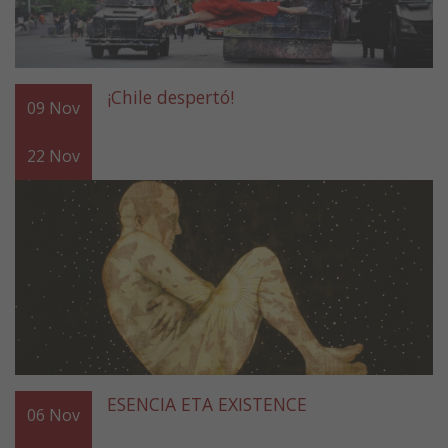
¡Chile despertó!
09
Nov
22
Nov
ESENCIA ETA EXISTENCE
06
Nov